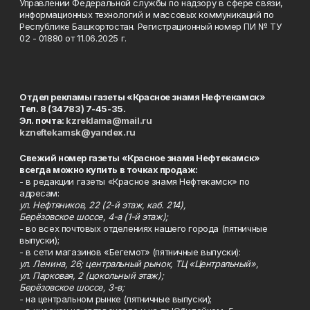
Управлении Федеральной службы по надзору в сфере связи,
информационных технологий и массовых коммуникаций по
Республике Башкортостан. Регистрационный номер ПИ № ТУ
02 - 01880 от 11.06.2025 г.
Отдел рекламы газеты «Красное знамя Нефтекамск»
Тел. 8 (34783) 7-45-35.
Эл. почта:
kzreklama@mail.ru
kzneftekamsk@yandex.ru
Свежий номер газеты «Красное знамя Нефтекамск»
всегда можно купить в точках продаж:
- в редакции газеты «Красное знамя Нефтекамск» по
адресам:
ул. Нефтяников, 22 (2-й этаж, каб. 214),
Берёзовское шоссе, 4-а (1-й этаж);
- во всех почтовых отделениях нашего города (пятничные
выпуски);
- в сети магазинов «Бегемот» (пятничные выпуски):
ул. Ленина, 26; центральный рынок, ТЦ «Центральный»,
ул. Парковая, 2 (цокольный этаж);
Берёзовское шоссе, 3-в;
- на центральном рынке (пятничные выпуски);