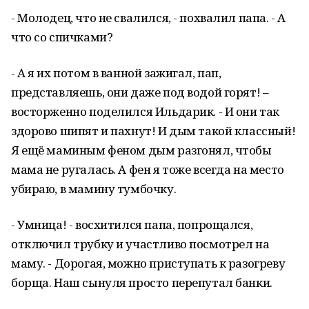
- Молодец, что не свалился, - похвалил папа. - А
что со спичками?
- А я их потом в ванной зажигал, пап,
представляешь, они даже под водой горят! –
восторженно поделился Ильдарик. - И они так
здорово шипят и пахнут! И дым такой классный!
Я ещё маминым феном дым разгонял, чтобы
мама не ругалась. А фен я тоже всегда на место
убираю, в мамину тумбочку.
- Умница! - восхитился папа, попрощался,
отключил трубку и участливо посмотрел на
маму. - Дорогая, можно приступать к разогреву
борща. Наш сынуля просто перепутал банки.