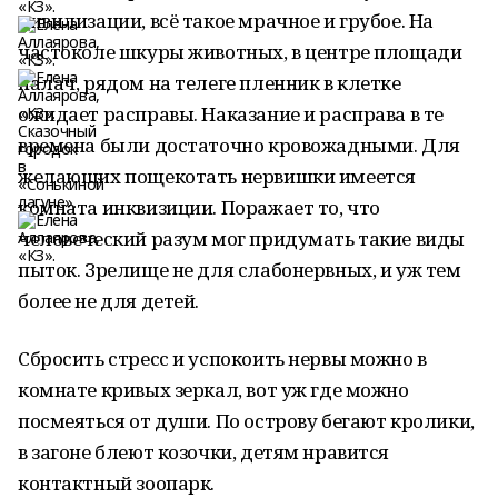
цивилизации, всё такое мрачное и грубое. На
частоколе шкуры животных, в центре площади
палач, рядом на телеге пленник в клетке
ожидает расправы. Наказание и расправа в те
времена были достаточно кровожадными. Для
желающих пощекотать нервишки имеется
комната инквизиции. Поражает то, что
человеческий разум мог придумать такие виды
пыток. Зрелище не для слабонервных, и уж тем
более не для детей.
Сбросить стресс и успокоить нервы можно в
комнате кривых зеркал, вот уж где можно
посмеяться от души. По острову бегают кролики,
в загоне блеют козочки, детям нравится
контактный зоопарк.