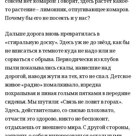
совсем нет комаров! Говорят, здесь растёт какое-
то растение – лимонник, отпугивающее комаров.
Почему бы его не посеять и у нас?
Дальше дорога вновь превратилась в
«стиральную доску». Здесь уж не до звёзд, как бы
не вписаться в темноте куда не надо или не
сорваться с обрыва. Периодически из клубов
пыли показывались скалы, нависшие над
дорогой, наводя жути на тех, кто не спал. Детское
живое «радио» помалкивало, изредка
похрапывая и пиная голыми пятками в передние
сиденья. Мы шутили: «Связь не ловит в горах».
Здесь, действительно, со связью плоховато,
отчасти это здорово, никто не беспокоит,
отдыхаешь от внешнего мира. С другой стороны,
заявлять о себе и интересоваться остальными