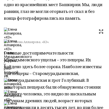
одно из красивейших мест Башкирии. Мы, люди
равнин, глаз не могли оторвать от скал и без
конца фотографировались на память.
Фото:
Елена Аллаярова, «КЗ».
Главные достопримечательности
Мурадымовского ущелья – это пещеры. Их
найдено здесь более сорока. Наиболее известны
три пещеры – Старомурадымовская,
Новомурадымовская и грот Голубиный. В
некоторых пещерах были обнаружены стоянки
древнего человека, это видно по наскальным
рисункам древних людей, возраст которых
сперва оценили в десять тысяч лет, но при более