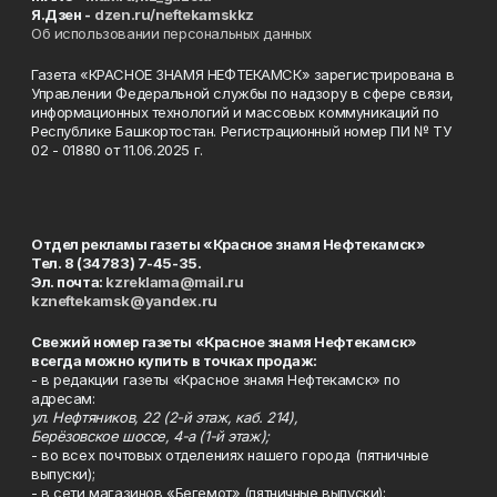
Я.Дзен -
dzen.ru/neftekamskkz
Об использовании персональных данных
Газета «КРАСНОЕ ЗНАМЯ НЕФТЕКАМСК» зарегистрирована в
Управлении Федеральной службы по надзору в сфере связи,
информационных технологий и массовых коммуникаций по
Республике Башкортостан. Регистрационный номер ПИ № ТУ
02 - 01880 от 11.06.2025 г.
Отдел рекламы газеты «Красное знамя Нефтекамск»
Тел. 8 (34783) 7-45-35.
Эл. почта:
kzreklama@mail.ru
kzneftekamsk@yandex.ru
Свежий номер газеты «Красное знамя Нефтекамск»
всегда можно купить в точках продаж:
- в редакции газеты «Красное знамя Нефтекамск» по
адресам:
ул. Нефтяников, 22 (2-й этаж, каб. 214),
Берёзовское шоссе, 4-а (1-й этаж);
- во всех почтовых отделениях нашего города (пятничные
выпуски);
- в сети магазинов «Бегемот» (пятничные выпуски):