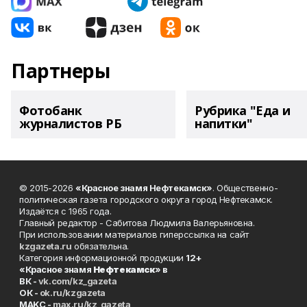
Партнеры
Фотобанк
Рубрика "Еда и
журналистов РБ
напитки"
© 2015-2026
«Красное знамя Нефтекамск»
. Общественно-
политическая газета городского округа город Нефтекамск.
Издаётся с 1965 года.
Главный редактор - Сабитова Людмила Валерьяновна.
При использовании материалов гиперссылка на сайт
kzgazeta.ru
обязательна.
Категория информационной продукции
12+
«Красное знамя
Нефтекамск
» в
ВК -
vk.com/kz_gazeta
ОК -
ok.ru/kzgazeta
MAKC -
max.ru/kz_gazeta