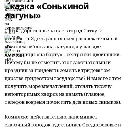
Сказка «Сонькиной
лагуны»
С утра дорога повела нас в город Сатку. И
неспроста. Здесь расположен развлекательный
комплекс «Сонькина лагуна», а у нас две
именинницы «на борту» – сестрёнки-двойняшки.
Почему бы не отметить этот замечательный
праздник за тридевять земель в тридевятом
царстве тридесятом государстве? И вместе с тем
получить море впечатлений, отснять тысячу
неповторимых кадров на память (главное,
телефон вовремя почистить для новых снимков).
Комплекс, действительно, напоминает
сказочный городок, где слились Средневековье и