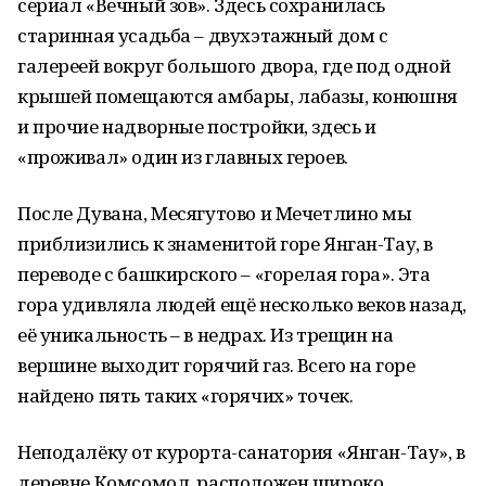
сериал «Вечный зов». Здесь сохранилась
старинная усадьба – двухэтажный дом с
галереей вокруг большого двора, где под одной
крышей помещаются амбары, лабазы, конюшня
и прочие надворные постройки, здесь и
«проживал» один из главных героев.
После Дувана, Месягутово и Мечетлино мы
приблизились к знаменитой горе Янган-Тау, в
переводе с башкирского – «горелая гора». Эта
гора удивляла людей ещё несколько веков назад,
её уникальность – в недрах. Из трещин на
вершине выходит горячий газ. Всего на горе
найдено пять таких «горячих» точек.
Неподалёку от курорта-санатория «Янган-Тау», в
деревне Комсомол, расположен широко