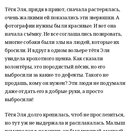
Тётя Эля, придя в приют, сначала растерялась,
очень жалкими ей показались эти зверюшки. А
фотографии нужны были красивые. И вот она
начала съёмку. Не все соглашались позировать,
многие собаки были злы на людей, которые их
бросили. И вдруг в одном вольере тётя Эля
увидела крохотного щенка. Как сказали
волонтёры, это породистый пёсик, но его
выбросили за какие-то дефекты. Такого не
продашь, кому он нужен? Эти люди не подумали
даже отдать его в добрые руки, а просто
выбросили!
Тётя Эля долго крепилась, чтоб не прослезиться,
но тут уж не выдержала и расплакалась. Малыш
помещался в ладошки, он был грязный, мокрый,