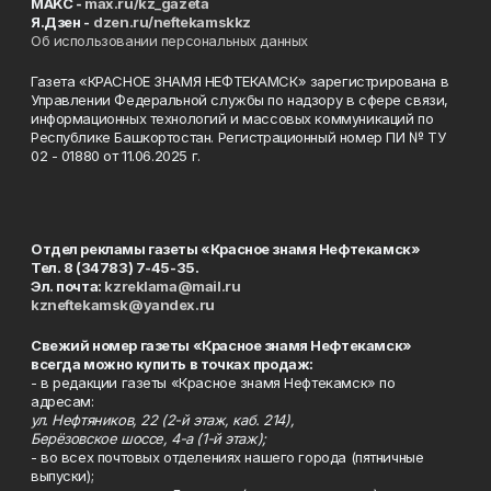
MAKC -
max.ru/kz_gazeta
Я.Дзен -
dzen.ru/neftekamskkz
Об использовании персональных данных
Газета «КРАСНОЕ ЗНАМЯ НЕФТЕКАМСК» зарегистрирована в
Управлении Федеральной службы по надзору в сфере связи,
информационных технологий и массовых коммуникаций по
Республике Башкортостан. Регистрационный номер ПИ № ТУ
02 - 01880 от 11.06.2025 г.
Отдел рекламы газеты «Красное знамя Нефтекамск»
Тел. 8 (34783) 7-45-35.
Эл. почта:
kzreklama@mail.ru
kzneftekamsk@yandex.ru
Свежий номер газеты «Красное знамя Нефтекамск»
всегда можно купить в точках продаж:
- в редакции газеты «Красное знамя Нефтекамск» по
адресам:
ул. Нефтяников, 22 (2-й этаж, каб. 214),
Берёзовское шоссе, 4-а (1-й этаж);
- во всех почтовых отделениях нашего города (пятничные
выпуски);