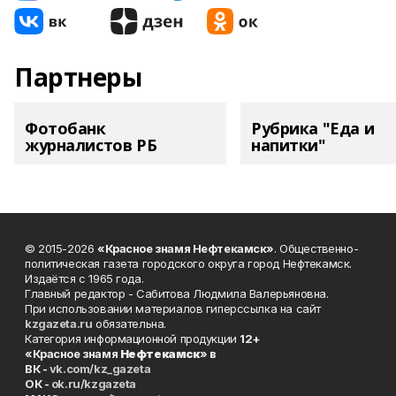
Партнеры
Фотобанк
Рубрика "Еда и
журналистов РБ
напитки"
© 2015-2026
«Красное знамя Нефтекамск»
. Общественно-
политическая газета городского округа город Нефтекамск.
Издаётся с 1965 года.
Главный редактор - Сабитова Людмила Валерьяновна.
При использовании материалов гиперссылка на сайт
kzgazeta.ru
обязательна.
Категория информационной продукции
12+
«Красное знамя
Нефтекамск
» в
ВК -
vk.com/kz_gazeta
ОК -
ok.ru/kzgazeta