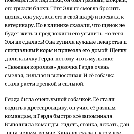
его грызли блохи. Тётя Эля не смогла бросить
щенка, она укутала его в свой шарф и поехала к
ветеринару. Но в клинике сказали, что щенок не
будет жить и предложили его усыпить. Но тётя
Эля не сдалась! Она купила нужные лекарства и
специальный корм и привезла его домой. Щенку
дали кличку Герда, потому что в мультике
«Снежная королева» девочка Герда очень
смелая, сильная и выносливая. И её собачка
стала расти крепкой и сильной.
Герда была очень умной собачкой. Её стали
водить к дрессировщику, он учил её разным
командам, и Герда быстро всё запоминала.
Выполняла команды: сидеть, стойка, лежать, дай
лапу, нельзя, ко мне. Кинолог сказал, что у неё