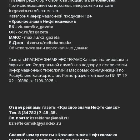
Главный редактор - Сабитова Людмила Валерьяновна.
При использовании материалов гиперссылка на сайт
kzgazeta.ru
обязательна.
Категория информационной продукции
12+
«Красное знамя
Нефтекамск
» в
ВК -
vk.com/kz_gazeta
ОК -
ok.ru/kzgazeta
MAKC -
max.ru/kz_gazeta
Я.Дзен -
dzen.ru/neftekamskkz
Об использовании персональных данных
Газета «КРАСНОЕ ЗНАМЯ НЕФТЕКАМСК» зарегистрирована в
Управлении Федеральной службы по надзору в сфере связи,
информационных технологий и массовых коммуникаций по
Республике Башкортостан. Регистрационный номер ПИ № ТУ
02 - 01880 от 11.06.2025 г.
Отдел рекламы газеты «Красное знамя Нефтекамск»
Тел. 8 (34783) 7-45-35.
Эл. почта:
kzreklama@mail.ru
kzneftekamsk@yandex.ru
Свежий номер газеты «Красное знамя Нефтекамск»