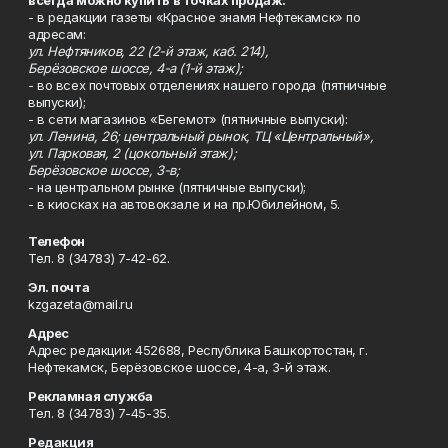
всегда можно купить в точках продаж:
- в редакции газеты «Красное знамя Нефтекамск» по
адресам:
ул. Нефтяников, 22 (2-й этаж, каб. 214),
Берёзовское шоссе, 4-а (1-й этаж);
- во всех почтовых отделениях нашего города (пятничные
выпуски);
- в сети магазинов «Бегемот» (пятничные выпуски):
ул. Ленина, 26; центральный рынок, ТЦ «Центральный»,
ул. Парковая, 2 (цокольный этаж);
Берёзовское шоссе, 3-в;
- на центральном рынке (пятничные выпуски);
- в киосках на автовокзале и на пр.Юбилейном, 5.
Телефон
Тел. 8 (34783) 7-42-62.
Эл. почта
kzgazeta@mail.ru
Адрес
Адрес редакции: 452688, Республика Башкортостан, г.
Нефтекамск, Берёзовское шоссе, 4-а, 3-й этаж.
Рекламная служба
Тел. 8 (34783) 7-45-35.
Редакция