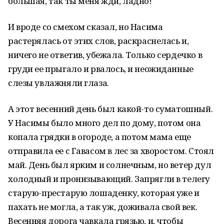
большая, так ты меня жди, ладно!
И вроде со смехом сказал, но Насима
растерялась от этих слов, раскраснелась и,
ничего не ответив, убежала. Только сердечко в
груди ее прыгало и рвалось, и неожиданные
слезы увлажняли глаза.
А этот весенний день был какой-то суматошный.
У Насимы было много дел по дому, потом она
копала грядки в огороде, а потом мама еще
отправила ее с Гавасом в лес за хворостом. Стоял
май. День был ярким и солнечным, но ветер дул
холодный и пронизывающий. Запрягли в телегу
старую-престарую лошаденку, которая уже и
пахать не могла, а так уж, доживала свой век.
Весенняя дорога чавкала грязью, и, чтобы