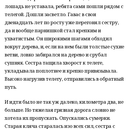
лошадь не уставала, ребята сами пошли рядом с
телегой. Дошли засветло. Гавас в свои
двенадцать лет по росту уже перегонял сестру,
да и вообще парнишкой стал крепким и
ухватистым. Он широкими шагами обходил
вокруг дерева, и, если на нем были толстые сухие
ветви, ловко забирался на дерево и срубал
сушняк. Сестра тащила хворост к телеге,
укладывала поплотнее и крепко привязывала.
Высоко нагрузив телегу, отправились в обратный
путь.
И идти было не так уж далеко, километра два, не
больше. Но тяжелая грязная дорога словно не
хотела их пропускать. Опускались сумерки.
Старая кляча старалась изо всех сил, сестра с