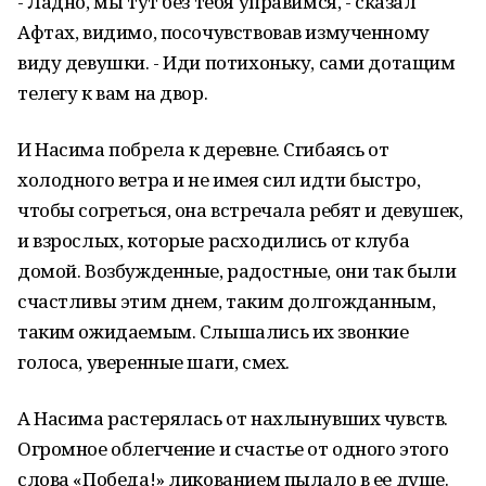
- Ладно, мы тут без тебя управимся, - сказал
Афтах, видимо, посочувствовав измученному
виду девушки. - Иди потихоньку, сами дотащим
телегу к вам на двор.
И Насима побрела к деревне. Сгибаясь от
холодного ветра и не имея сил идти быстро,
чтобы согреться, она встречала ребят и девушек,
и взрослых, которые расходились от клуба
домой. Возбужденные, радостные, они так были
счастливы этим днем, таким долгожданным,
таким ожидаемым. Слышались их звонкие
голоса, уверенные шаги, смех.
А Насима растерялась от нахлынувших чувств.
Огромное облегчение и счастье от одного этого
слова «Победа!» ликованием пылало в ее душе.