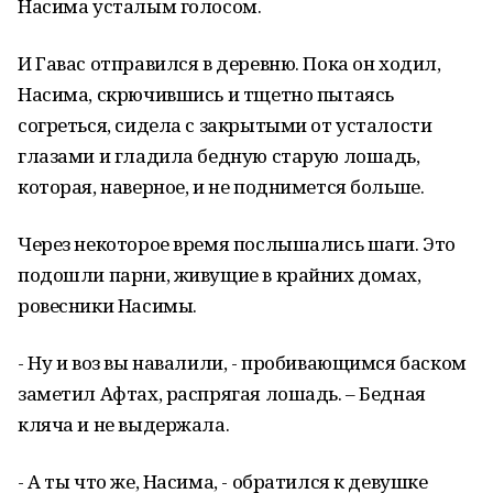
Насима усталым голосом.
И Гавас отправился в деревню. Пока он ходил,
Насима, скрючившись и тщетно пытаясь
согреться, сидела с закрытыми от усталости
глазами и гладила бедную старую лошадь,
которая, наверное, и не поднимется больше.
Через некоторое время послышались шаги. Это
подошли парни, живущие в крайних домах,
ровесники Насимы.
- Ну и воз вы навалили, - пробивающимся баском
заметил Афтах, распрягая лошадь. – Бедная
кляча и не выдержала.
- А ты что же, Насима, - обратился к девушке