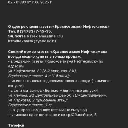
02 - 01880 от 11.06.2025 г.
Отдел рекламы газеты «Красное знамя Нефтекамск»
Тел. 8 (34783) 7-45-35.
Эл. почта:
kzreklama@mail.ru
kzneftekamsk@yandex.ru
Свежий номер газеты «Красное знамя Нефтекамск»
всегда можно купить в точках продаж:
- в редакции газеты «Красное знамя Нефтекамск» по
адресам:
ул. Нефтяников, 22 (2-й этаж, каб. 214),
Берёзовское шоссе, 4-а (1-й этаж);
- во всех почтовых отделениях нашего города (пятничные
выпуски);
- в сети магазинов «Бегемот» (пятничные выпуски):
ул. Ленина, 26; центральный рынок, ТЦ «Центральный»,
ул. Парковая, 2 (цокольный этаж);
Берёзовское шоссе, 3-в;
- на центральном рынке (пятничные выпуски);
- в киосках на автовокзале и на пр.Юбилейном, 5.
Телефон