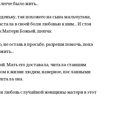
легче было жить...
еденьку, так похожего на сына мальчугана,
тала в своей боли любовью к ним... И стоя
к Матери Божьей, шепча:
, не оставь в просьбе, разреши помочь, пока
жить...
ной. Мать его доставала, читала ставшим
ом к жизни людям, наверное, посланными
ептала она.
 и любовь случайной женщины-матери в этот