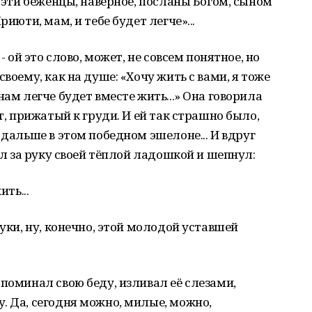
, эти беженцы, наверное, посланы Богом, сыном
риюти, мам, и тебе будет легче»...
- ой это слово, может, не совсем понятное, но
воему, как на душе: «Хочу жить с вами, я тоже
нам легче будет вместе жить...» Она говорила
т, прижатый к груди. И ей так страшно было,
 дальше в этом победном эшелоне... И вдруг
зял за руку своей тёплой ладошкой и шепнул:
ить...
руки, ну, конечно, этой молодой уставшей
споминал свою беду, изливал её слезами,
. Да, сегодня можно, милые, можно,