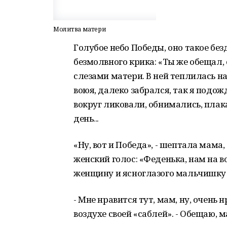
Молитва матери
Голубое небо Победы, оно такое бе
безмолвного крика: «Ты же обещал, 
слезами матери. В ней теплилась на
воюя, далеко забрался, так я подож
вокруг ликовали, обнимались, плака
день...
«Ну, вот и Победа», - шептала мама
женский голос: «Феденька, нам на 
женщину и ясноглазого мальчишку с
- Мне нравится тут, мам, ну, очень 
воздухе своей «саблей». - Обещаю, м