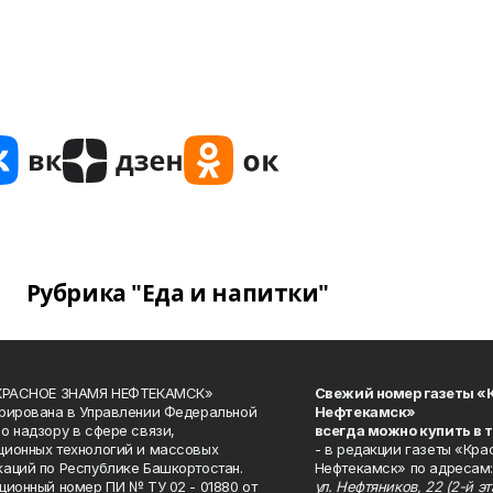
Рубрика "Еда и напитки"
«КРАСНОЕ ЗНАМЯ НЕФТЕКАМСК»
Свежий номер газеты «
рирована в Управлении Федеральной
Нефтекамск»
о надзору в сфере связи,
всегда можно купить в 
ионных технологий и массовых
- в редакции газеты «Кра
аций по Республике Башкортостан.
Нефтекамск» по адресам:
ционный номер ПИ № ТУ 02 - 01880 от
ул. Нефтяников, 22 (2-й эта