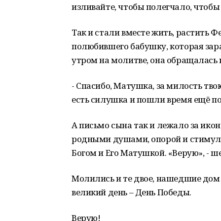
изливайте, чтобы полегчало, чтобы 
Так и стали вместе жить, растить Ф
полюбившего бабушку, которая зарас
утром на молитве, она обращалась 
- Спасибо, Матушка, за милость твою
есть силушка и пошли время ещё по
А письмо сына так и лежало за ико
родными душами, опорой и стимул
Богом и Его Матушкой. «Верую», - ш
Молились и те двое, нашедшие дом
великий день – День Победы.
Верую!