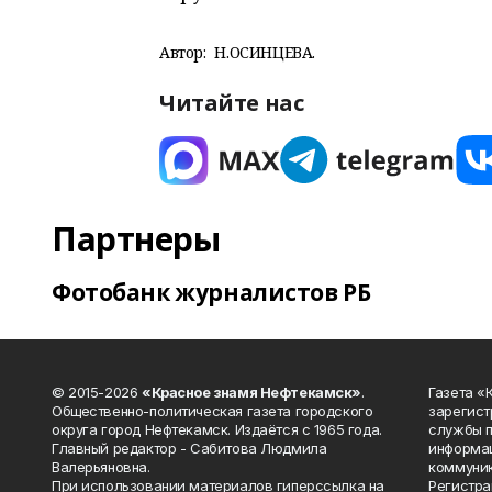
Автор:
Н.ОСИНЦЕВА.
Читайте нас
Партнеры
Фотобанк журналистов РБ
© 2015-2026
«Красное знамя Нефтекамск»
.
Газета 
Общественно-политическая газета городского
зарегист
округа город Нефтекамск. Издаётся с 1965 года.
службы п
Главный редактор - Сабитова Людмила
информац
Валерьяновна.
коммуник
При использовании материалов гиперссылка на
Регистра