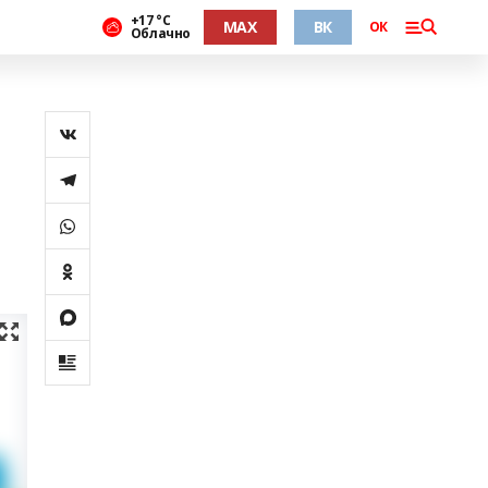
+17 °С
MAX
ВК
ОК
Облачно