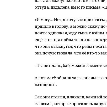
назвали «бабушкой», о том, что они
оттуда, издалека, вместо письма. «П
«Я могу… Нет, я хочу вас приютить», 
пришло в голову, а можно скажу по-с
почти одинокая, жду сына с войны, 
ещё что-то, а слёзы текли на конвер
что они откажутся, что решат ехать
она почувствовала, что её кто-то в
- Ты не плачь, баб, можем и вместе ж
А потом её обняли за плечи чьи-то 
женщины...
Так они стояли, плакали, каждый в
словами, которые просились наружу