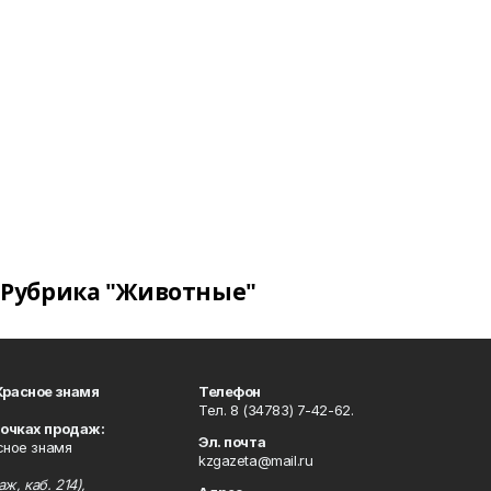
Рубрика "Животные"
Красное знамя
Телефон
Тел. 8 (34783) 7-42-62.
точках продаж:
Эл. почта
сное знамя
kzgazeta@mail.ru
ж, каб. 214),