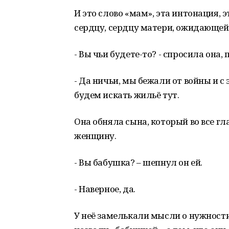
И это слово «мам», эта интонация, 
сердцу, сердцу матери, ожидающей 
- Вы чьи будете-то? - спросила она,
- Да ничьи, мы бежали от войны и с
будем искать жильё тут.
Она обняла сына, который во все г
женщину.
- Вы бабушка? – шепнул он ей.
- Наверное, да.
У неё замелькали мысли о нужности 