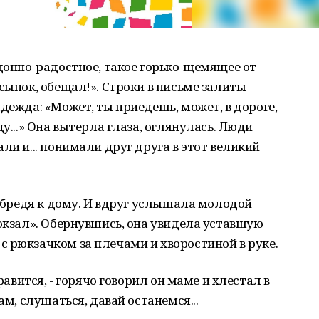
здонно-радостное, такое горько-щемящее от
сынок, обещал!». Строки в письме залиты
дежда: «Может, ты приедешь, может, в дороге,
ду...» Она вытерла глаза, оглянулась. Люди
ли и... понимали друг друга в этот великий
, бредя к дому. И вдруг услышала молодой
вокзал». Обернувшись, она увидела уставшую
 рюкзачком за плечами и хворостиной в руке.
нравится, - горячо говорил он маме и хлестал в
ам, слушаться, давай останемся...