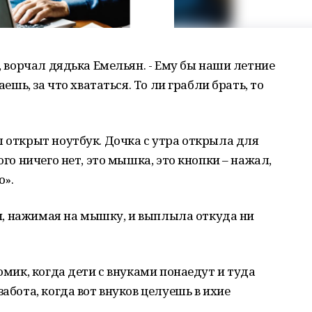
к, ворчал дядька Емельян. - Ему бы наши летние
аешь, за что хвататься. То ли грабли брать, то
л открыт ноутбук. Дочка с утра открыла для
ого ничего нет, это мышка, это кнопки – нажал,
о».
 он, нажимая на мышку, и выплыла откуда ни
домик, когда дети с внуками понаедут и туда
забота, когда вот внуков целуешь в ихие