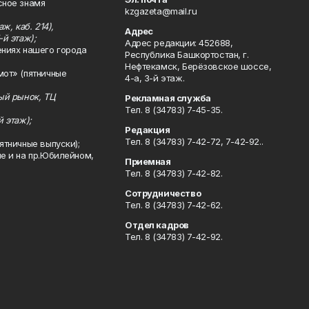
сное знамя
kzgazeta@mail.ru
ж, каб. 214),
Адрес
-й этаж);
Адрес редакции: 452688,
ениях нашего города
Республика Башкортостан, г.
Нефтекамск, Берёзовское шоссе,
мот» (пятничные
4-а, 3-й этаж.
ный рынок, ТЦ
Рекламная служба
Тел. 8 (34783) 7-45-35.
й этаж);
Редакция
Тел. 8 (34783) 7-42-72, 7-42-92..
ятничные выпуски);
ле и на пр.Юбилейном,
Приемная
Тел. 8 (34783) 7-42-82.
Сотрудничество
Тел. 8 (34783) 7-42-62.
Отдел кадров
Тел. 8 (34783) 7-42-92.