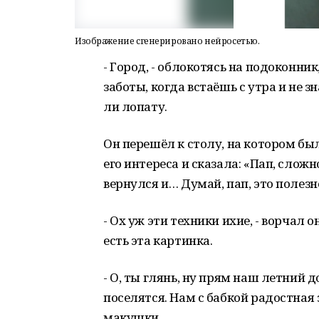
Изображение сгенерировано нейросетью.
- Город, - облокотясь на подоконни
заботы, когда встаёшь с утра и не зн
ли лопату.
Он перешёл к столу, на котором бы
его интереса и сказала: «Пап, сложн
вернулся и… Думай, пап, это полезн
- Ох уж эти техники ихие, - ворчал
есть эта картинка.
- О, ты глянь, ну прям наш летний 
поселятся. Нам с бабкой радостная 
макушки...