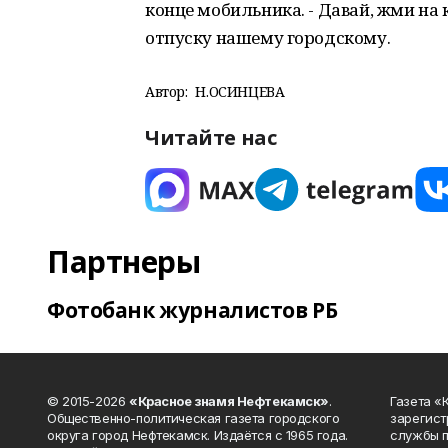
конце мобильника. - Давай, жми на 
отпуску нашему городскому.
Автор:
Н.ОСИНЦЕВА
Читайте нас
Партнеры
Фотобанк журналистов РБ
© 2015-2026
«Красное знамя Нефтекамск»
.
Газета 
Общественно-политическая газета городского
зарегист
округа город Нефтекамск. Издаётся с 1965 года.
службы п