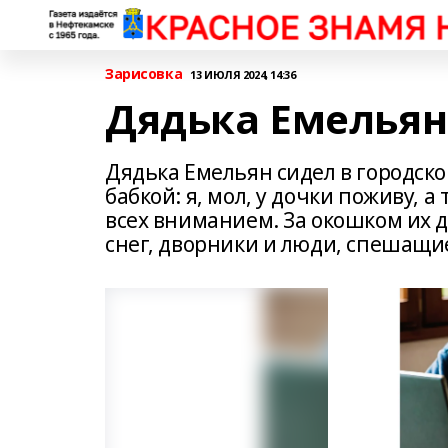
Зарисовка
13 ИЮЛЯ 2024, 14:36
Дядька Емельян
Дядька Емельян сидел в городско
бабкой: я, мол, у дочки поживу, а
всех вниманием. За окошком их д
снег, дворники и люди, спешащие