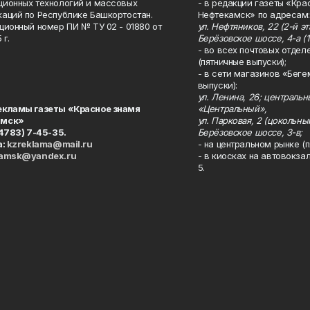
ионных технологий и массовых
- в редакции газеты «Кра
аций по Республике Башкортостан.
Нефтекамск» по адресам:
ционный номер ПИ № ТУ 02 - 01880 от
ул. Нефтяников, 22 (2-й эта
 г.
Берёзовское шоссе, 4-а (1
- во всех почтовых отдел
(пятничные выпуски);
- в сети магазинов «Беге
выпуски):
ул. Ленина, 26; централь
екламы газеты «Красное знамя
«Центральный»,
амск»
ул. Парковая, 2 (цокольны
34783) 7-45-35.
Берёзовское шоссе, 3-в;
а:
kzreklama@mail.ru
- на центральном рынке (п
kamsk@yandex.ru
- в киосках на автовокза
5.