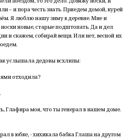
ежели поездом, то это дело. Довяжу носки, и
ли – и пора честь знать. Приедем домой, курей
ëм. Я люблю нашу зиму в деревне. Мне и
е носки новые, старые подштопать. Да и дел
ни и скажем, собирай вещи. Или нет, весной их
поедем.
 как услышала дедовы всхлипы:
блями отходила?
.
ось, Глафира моя, что ты генерал в нашем доме.
нерал в юбке, - хихикала бабка Глаша на другом