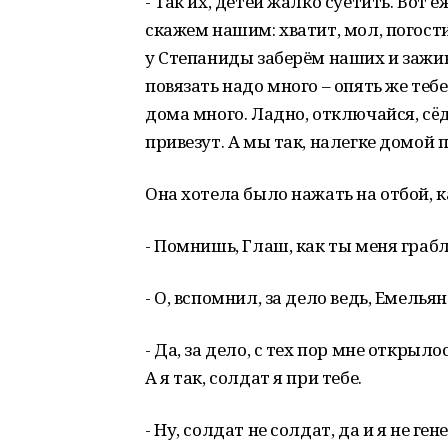
- Так их, детей жалко суетить. Вот 
скажем нашим: хватит, мол, погости
у Степаниды заберём наших и зажив
повязать надо много – опять же теб
дома много. Ладно, отключайся, сëд
привезут. А мы так, налегке домой 
Она хотела было нажать на отбой,
- Помнишь, Глаш, как ты меня гра
- О, вспомнил, за дело ведь, Емельян
- Да, за дело, с тех пор мне открыл
А я так, солдат я при тебе.
- Ну, солдат не солдат, да и я не ге