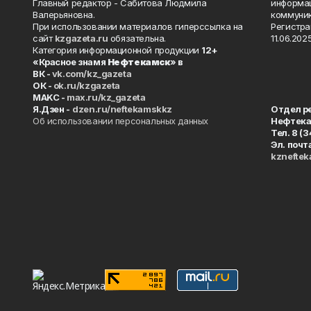
Главный редактор - Сабитова Людмила
информац
Валерьяновна.
коммуник
При использовании материалов гиперссылка на
Регистра
сайт
kzgazeta.ru
обязательна.
11.06.2025
Категория информационной продукции
12+
«Красное знамя
Нефтекамск
» в
ВК -
vk.com/kz_gazeta
ОК -
ok.ru/kzgazeta
MAKC -
max.ru/kz_gazeta
Я.Дзен -
dzen.ru/neftekamskkz
Отдел р
Об использовании персональных данных
Нефтек
Тел. 8 (
Эл. почт
kznefte