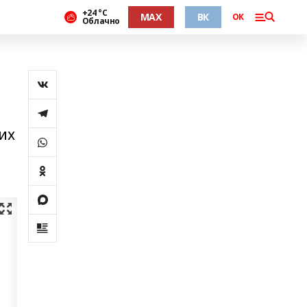
+24 °С
MAX
ВК
ОК
Облачно
 их
–