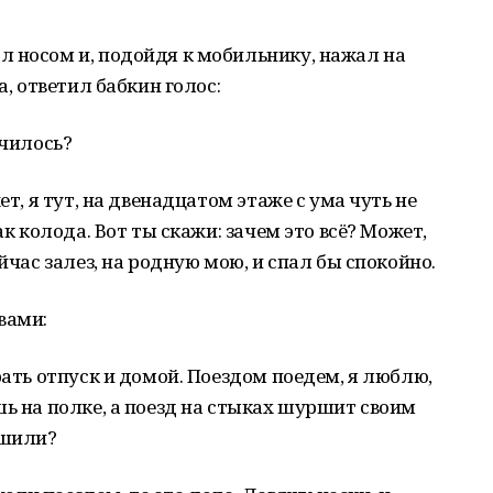
л носом и, подойдя к мобильнику, нажал на
а, ответил бабкин голос:
училось?
ет, я тут, на двенадцатом этаже с ума чуть не
ак колода. Вот ты скажи: зачем это всё? Может,
йчас залез, на родную мою, и спал бы спокойно.
вами:
рать отпуск и домой. Поездом поедем, я люблю,
шь на полке, а поезд на стыках шуршит своим
ешили?