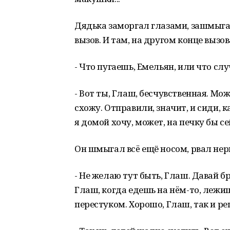
Дядька заморгал глазами, зашмыга
вызов. И там, на другом конце вызов
- Что пугаешь, Емельян, или что сл
- Вот ты, Глаш, бесчувственная. Мож
схожу. Отправили, значит, и сиди, к
я домой хочу, может, на печку бы се
Он шмыгал всë ещё носом, рвал нер
- Не желаю тут быть, Глаш. Давай б
Глаш, когда едешь на нëм-то, лежи
перестуком. Хорошо, Глаш, так и р