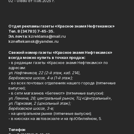
02 - 01880 от 11.06.2025 г.
Отдел рекламы газеты «Красное знамя Нефтекамск»
Тел. 8 (34783) 7-45-35.
Эл. почта:
kzreklama@mail.ru
kzneftekamsk@yandex.ru
Свежий номер газеты «Красное знамя Нефтекамск»
всегда можно купить в точках продаж:
- в редакции газеты «Красное знамя Нефтекамск» по
адресам:
ул. Нефтяников, 22 (2-й этаж, каб. 214),
Берёзовское шоссе, 4-а (1-й этаж);
- во всех почтовых отделениях нашего города (пятничные
выпуски);
- в сети магазинов «Бегемот» (пятничные выпуски):
ул. Ленина, 26; центральный рынок, ТЦ «Центральный»,
ул. Парковая, 2 (цокольный этаж);
Берёзовское шоссе, 3-в;
- на центральном рынке (пятничные выпуски);
- в киосках на автовокзале и на пр.Юбилейном, 5.
Телефон