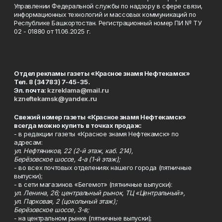
Управлении Федеральной службы по надзору в сфере связи,
информационных технологий и массовых коммуникаций по
Республике Башкортостан. Регистрационный номер ПИ № ТУ
02 - 01880 от 11.06.2025 г.
Отдел рекламы газеты «Красное знамя Нефтекамск»
Тел. 8 (34783) 7-45-35.
Эл. почта:
kzreklama@mail.ru
kzneftekamsk@yandex.ru
Свежий номер газеты «Красное знамя Нефтекамск»
всегда можно купить в точках продаж:
- в редакции газеты «Красное знамя Нефтекамск» по
адресам:
ул. Нефтяников, 22 (2-й этаж, каб. 214),
Берёзовское шоссе, 4-а (1-й этаж);
- во всех почтовых отделениях нашего города (пятничные
выпуски);
- в сети магазинов «Бегемот» (пятничные выпуски):
ул. Ленина, 26; центральный рынок, ТЦ «Центральный»,
ул. Парковая, 2 (цокольный этаж);
Берёзовское шоссе, 3-в;
- на центральном рынке (пятничные выпуски);