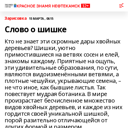
Зарисовка
15 МАРТА , 06:15
Слово о шишке
Кто не знает эти скромные дары хвойных
деревьев? Шишки, уютно
примостившиеся на ветвях сосен и елей,
знакомы каждому. Приятные на ощупь,
эти удивительные образования, по сути,
являются видоизменёнными ветвями, а
плотные чешуйки, укрывающие семена, –
не что иное, как бывшие листья. Так
повествует мудрая ботаника. В мире
произрастает бесчисленное множество
видов хвойных деревьев, и каждое из них
гордится своей уникальной шишкой,
порой разительно отличающейся от
других формой и размером.