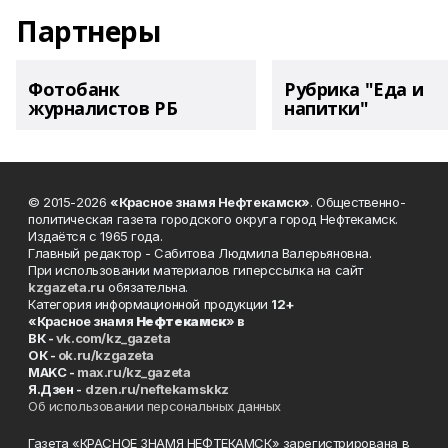
Партнеры
Фотобанк
Рубрика "Еда и
журналистов РБ
напитки"
© 2015-2026
«Красное знамя Нефтекамск»
. Общественно-
политическая газета городского округа город Нефтекамск.
Издаётся с 1965 года.
Главный редактор - Сабитова Людмила Валерьяновна.
При использовании материалов гиперссылка на сайт
kzgazeta.ru
обязательна.
Категория информационной продукции
12+
«Красное знамя
Нефтекамск
» в
ВК -
vk.com/kz_gazeta
ОК -
ok.ru/kzgazeta
MAKC -
max.ru/kz_gazeta
Я.Дзен -
dzen.ru/neftekamskkz
Об использовании персональных данных
Газета «КРАСНОЕ ЗНАМЯ НЕФТЕКАМСК» зарегистрирована в