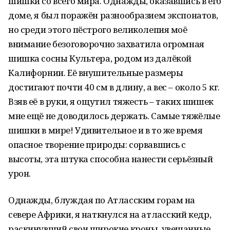
шишки со всего мира. Однажды, оказавшись в его
доме, я был поражён разнообразием экспонатов,
но среди этого пёстрого великолепия моё
внимание безоговорочно захватила огромная
шишка сосны Культера, родом из далёкой
Калифорнии. Её внушительные размеры
достигают почти 40 см в длину, а вес – около 5 кг.
Взяв её в руки, я ощутил тяжесть – таких шишек
мне ещё не доводилось держать. Самые тяжёлые
шишки в мире! Удивительное и в то же время
опасное творение природы: сорвавшись с
высоты, эта штука способна нанести серьёзный
урон.
Однажды, блуждая по Атласским горам на
севере Африки, я наткнулся на атласский кедр,
раскинувший свои широкие кроны, увешанные