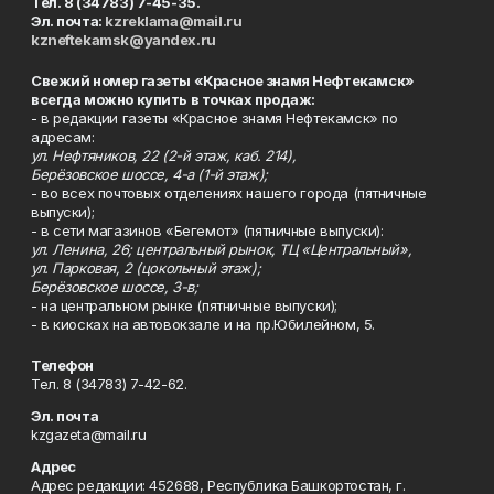
Тел. 8 (34783) 7-45-35.
Эл. почта:
kzreklama@mail.ru
kzneftekamsk@yandex.ru
Свежий номер газеты «Красное знамя Нефтекамск»
всегда можно купить в точках продаж:
- в редакции газеты «Красное знамя Нефтекамск» по
адресам:
ул. Нефтяников, 22 (2-й этаж, каб. 214),
Берёзовское шоссе, 4-а (1-й этаж);
- во всех почтовых отделениях нашего города (пятничные
выпуски);
- в сети магазинов «Бегемот» (пятничные выпуски):
ул. Ленина, 26; центральный рынок, ТЦ «Центральный»,
ул. Парковая, 2 (цокольный этаж);
Берёзовское шоссе, 3-в;
- на центральном рынке (пятничные выпуски);
- в киосках на автовокзале и на пр.Юбилейном, 5.
Телефон
Тел. 8 (34783) 7-42-62.
Эл. почта
kzgazeta@mail.ru
Адрес
Адрес редакции: 452688, Республика Башкортостан, г.