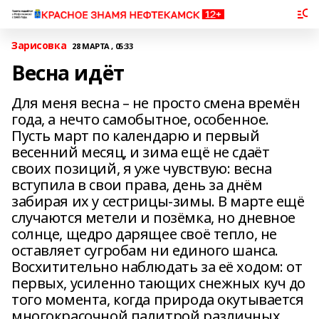
Зарисовка
28 МАРТА , 05:33
Весна идёт
Для меня весна – не просто смена времён
года, а нечто самобытное, особенное.
Пусть март по календарю и первый
весенний месяц, и зима ещё не сдаёт
своих позиций, я уже чувствую: весна
вступила в свои права, день за днём
забирая их у сестрицы-зимы. В марте ещё
случаются метели и позёмка, но дневное
солнце, щедро дарящее своё тепло, не
оставляет сугробам ни единого шанса.
Восхитительно наблюдать за её ходом: от
первых, усиленно тающих снежных куч до
того момента, когда природа окутывается
многокрасочной палитрой различных