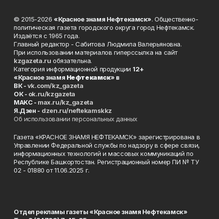
© 2015-2026
«Красное знамя Нефтекамск»
. Общественно-
политическая газета городского округа город Нефтекамск.
Издаётся с 1965 года.
Главный редактор - Сабитова Людмила Валерьяновна.
При использовании материалов гиперссылка на сайт
kzgazeta.ru
обязательна.
Категория информационной продукции
12+
«Красное знамя
Нефтекамск
» в
ВК -
vk.com/kz_gazeta
ОК -
ok.ru/kzgazeta
MAKC -
max.ru/kz_gazeta
Я.Дзен -
dzen.ru/neftekamskkz
Об использовании персональных данных
Газета «КРАСНОЕ ЗНАМЯ НЕФТЕКАМСК» зарегистрирована в
Управлении Федеральной службы по надзору в сфере связи,
информационных технологий и массовых коммуникаций по
Республике Башкортостан. Регистрационный номер ПИ № ТУ
02 - 01880 от 11.06.2025 г.
Отдел рекламы газеты «Красное знамя Нефтекамск»