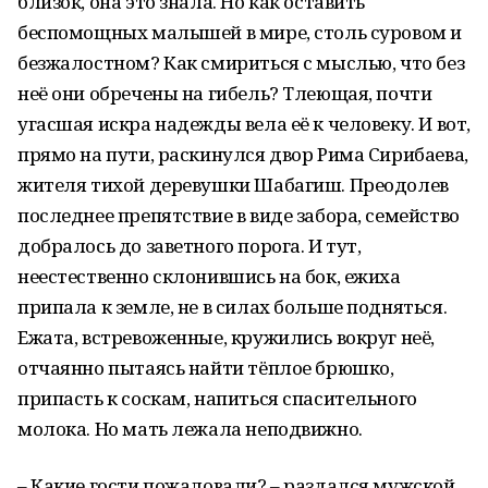
близок, она это знала. Но как оставить
беспомощных малышей в мире, столь суровом и
безжалостном? Как смириться с мыслью, что без
неё они обречены на гибель? Тлеющая, почти
угасшая искра надежды вела её к человеку. И вот,
прямо на пути, раскинулся двор Рима Сирибаева,
жителя тихой деревушки Шабагиш. Преодолев
последнее препятствие в виде забора, семейство
добралось до заветного порога. И тут,
неестественно склонившись на бок, ежиха
припала к земле, не в силах больше подняться.
Ежата, встревоженные, кружились вокруг неё,
отчаянно пытаясь найти тёплое брюшко,
припасть к соскам, напиться спасительного
молока. Но мать лежала неподвижно.
– Какие гости пожаловали? – раздался мужской