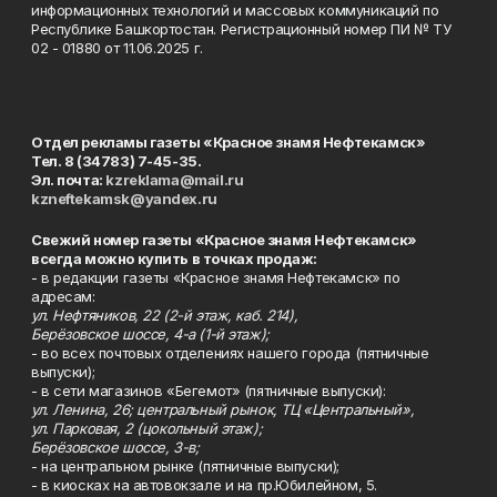
информационных технологий и массовых коммуникаций по
Республике Башкортостан. Регистрационный номер ПИ № ТУ
02 - 01880 от 11.06.2025 г.
Отдел рекламы газеты «Красное знамя Нефтекамск»
Тел. 8 (34783) 7-45-35.
Эл. почта:
kzreklama@mail.ru
kzneftekamsk@yandex.ru
Свежий номер газеты «Красное знамя Нефтекамск»
всегда можно купить в точках продаж:
- в редакции газеты «Красное знамя Нефтекамск» по
адресам:
ул. Нефтяников, 22 (2-й этаж, каб. 214),
Берёзовское шоссе, 4-а (1-й этаж);
- во всех почтовых отделениях нашего города (пятничные
выпуски);
- в сети магазинов «Бегемот» (пятничные выпуски):
ул. Ленина, 26; центральный рынок, ТЦ «Центральный»,
ул. Парковая, 2 (цокольный этаж);
Берёзовское шоссе, 3-в;
- на центральном рынке (пятничные выпуски);
- в киосках на автовокзале и на пр.Юбилейном, 5.