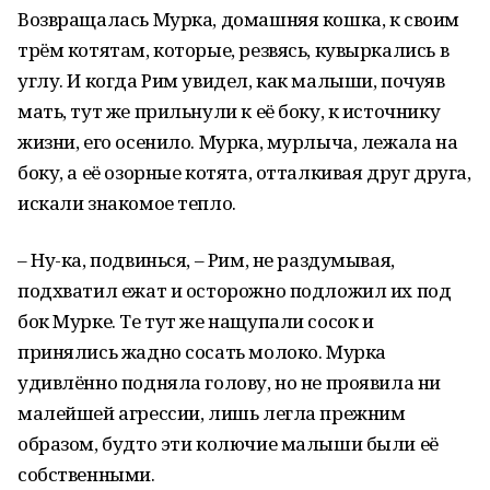
Возвращалась Мурка, домашняя кошка, к своим
трём котятам, которые, резвясь, кувыркались в
углу. И когда Рим увидел, как малыши, почуяв
мать, тут же прильнули к её боку, к источнику
жизни, его осенило. Мурка, мурлыча, лежала на
боку, а её озорные котята, отталкивая друг друга,
искали знакомое тепло.
– Ну-ка, подвинься, – Рим, не раздумывая,
подхватил ежат и осторожно подложил их под
бок Мурке. Те тут же нащупали сосок и
принялись жадно сосать молоко. Мурка
удивлённо подняла голову, но не проявила ни
малейшей агрессии, лишь легла прежним
образом, будто эти колючие малыши были её
собственными.