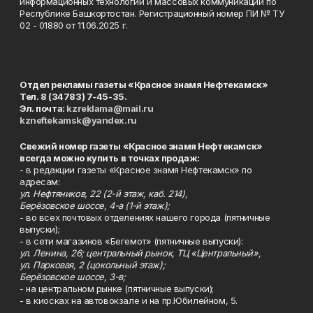
информационных технологий и массовых коммуникаций по
Республике Башкортостан. Регистрационный номер ПИ № ТУ
02 - 01880 от 11.06.2025 г.
Отдел рекламы газеты «Красное знамя Нефтекамск»
Тел. 8 (34783) 7-45-35.
Эл. почта:
kzreklama@mail.ru
kzneftekamsk@yandex.ru
Свежий номер газеты «Красное знамя Нефтекамск»
всегда можно купить в точках продаж:
- в редакции газеты «Красное знамя Нефтекамск» по
адресам:
ул. Нефтяников, 22 (2-й этаж, каб. 214),
Берёзовское шоссе, 4-а (1-й этаж);
- во всех почтовых отделениях нашего города (пятничные
выпуски);
- в сети магазинов «Бегемот» (пятничные выпуски):
ул. Ленина, 26; центральный рынок, ТЦ «Центральный»,
ул. Парковая, 2 (цокольный этаж);
Берёзовское шоссе, 3-в;
- на центральном рынке (пятничные выпуски);
- в киосках на автовокзале и на пр.Юбилейном, 5.