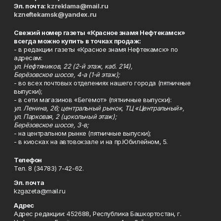
Эл. почта:
kzreklama@mail.ru
kzneftekamsk@yandex.ru
Свежий номер газеты «Красное знамя Нефтекамск»
всегда можно купить в точках продаж:
- в редакции газеты «Красное знамя Нефтекамск» по
адресам:
ул. Нефтяников, 22 (2-й этаж, каб. 214),
Берёзовское шоссе, 4-а (1-й этаж);
- во всех почтовых отделениях нашего города (пятничные
выпуски);
- в сети магазинов «Бегемот» (пятничные выпуски):
ул. Ленина, 26; центральный рынок, ТЦ «Центральный»,
ул. Парковая, 2 (цокольный этаж);
Берёзовское шоссе, 3-в;
- на центральном рынке (пятничные выпуски);
- в киосках на автовокзале и на пр.Юбилейном, 5.
Телефон
Тел. 8 (34783) 7-42-62.
Эл. почта
kzgazeta@mail.ru
Адрес
Адрес редакции: 452688, Республика Башкортостан, г.