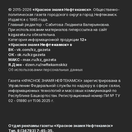
© 2015-2026
«Красное знамя Нефтекамск»
. Общественно-
политическая газета городского округа город Нефтекамск.
Издаётся с 1965 года.
Главный редактор - Сабитова Людмила Валерьяновна.
При использовании материалов гиперссылка на сайт
kzgazeta.ru
обязательна.
Категория информационной продукции
12+
«Красное знамя
Нефтекамск
» в
ВК -
vk.com/kz_gazeta
ОК -
ok.ru/kzgazeta
MAKC -
max.ru/kz_gazeta
Я.Дзен -
dzen.ru/neftekamskkz
Об использовании персональных данных
Газета «КРАСНОЕ ЗНАМЯ НЕФТЕКАМСК» зарегистрирована в
Управлении Федеральной службы по надзору в сфере связи,
информационных технологий и массовых коммуникаций по
Республике Башкортостан. Регистрационный номер ПИ № ТУ
02 - 01880 от 11.06.2025 г.
Отдел рекламы газеты «Красное знамя Нефтекамск»
Тел. 8 (34783) 7-45-35.