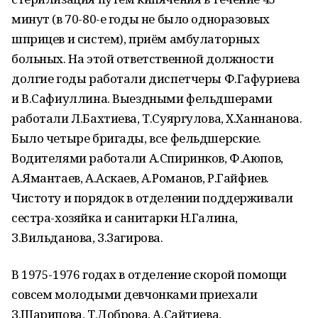
минут (в 70-80-е годы не было одноразовых
шприцев и систем), приём амбулаторных
больных. На этой ответственной должности
долгие годы работали диспетчеры Ф.Гафуриева
и В.Сафиуллина. Выездными фельдшерами
работали Л.Бахтиева, Т.Суяргулова, Х.Ханнанова.
Было четыре бригады, все фельдшерские.
Водителями работали А.Спиринков, Ф.Аюпов,
А.Ямантаев, А.Аскаев, А.Романов, Р.Гайфиев.
Чистоту и порядок в отделении поддерживали
сестра-хозяйка и санитарки Н.Галина,
З.Вильданова, З.Загирова.
В 1975-1976 годах в отделение скорой помощи
совсем молодыми девчонками приехали
З.Шарипова, Т.Доброва, А.Сайтиева,