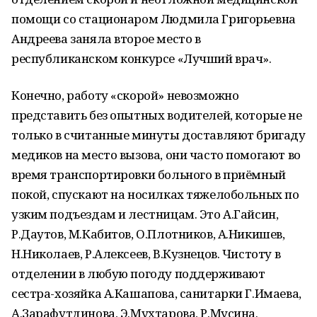
помощи со стационаром Людмила Григорьевна
Андреева заняла второе место в
республиканском конкурсе «Лучший врач».
Конечно, работу «скорой» невозможно
представить без опытных водителей, которые не
только в считанные минуты доставляют бригаду
медиков на место вызова, они часто помогают во
время транспортировки больного в приёмный
покой, спускают на носилках тяжелобольных по
узким подъездам и лестницам. Это А.Гайсин,
Р.Даутов, М.Кабитов, О.Плотников, А.Никишев,
Н.Николаев, Р.Алексеев, В.Кузнецов. Чистоту в
отделении в любую погоду поддерживают
сестра-хозяйка А.Кашапова, санитарки Г.Имаева,
А.Зарафутдинова, Э.Мухтарова, Р.Мусина.