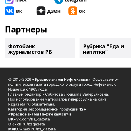
Партнеры
Фотобанк
Рубрика "Еда и
журналистов РБ
напитки"
© 2015-2026
«Красное знамя Нефтекамск»
. Общественно-
политическая газета городского округа город Нефтекамск.
Издаётся с 1965 года.
Главный редактор - Сабитова Людмила Валерьяновна.
При использовании материалов гиперссылка на сайт
kzgazeta.ru
обязательна.
Категория информационной продукции
12+
«Красное знамя
Нефтекамск
» в
ВК -
vk.com/kz_gazeta
ОК -
ok.ru/kzgazeta
MAKC -
max.ru/kz_gazeta