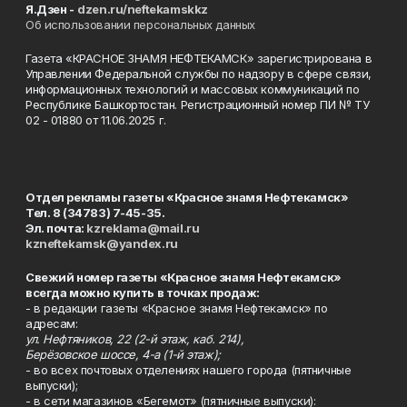
Я.Дзен -
dzen.ru/neftekamskkz
Об использовании персональных данных
Газета «КРАСНОЕ ЗНАМЯ НЕФТЕКАМСК» зарегистрирована в
Управлении Федеральной службы по надзору в сфере связи,
информационных технологий и массовых коммуникаций по
Республике Башкортостан. Регистрационный номер ПИ № ТУ
02 - 01880 от 11.06.2025 г.
Отдел рекламы газеты «Красное знамя Нефтекамск»
Тел. 8 (34783) 7-45-35.
Эл. почта:
kzreklama@mail.ru
kzneftekamsk@yandex.ru
Свежий номер газеты «Красное знамя Нефтекамск»
всегда можно купить в точках продаж:
- в редакции газеты «Красное знамя Нефтекамск» по
адресам:
ул. Нефтяников, 22 (2-й этаж, каб. 214),
Берёзовское шоссе, 4-а (1-й этаж);
- во всех почтовых отделениях нашего города (пятничные
выпуски);
- в сети магазинов «Бегемот» (пятничные выпуски):