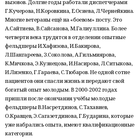
вызовов. Долгие годы работали диспетчерами
Г.Кучерова, Н.Коровкина, Е.Осиева, Л.Чернейкина.
Многие ветераны ещё на «боевом» посту. Это
А.Сайтиева, В.Сайсанова, М.Галиуллина. Более
четверти века трудятся в отделении опытные
фельдшеры И.Хафизова, И.Бакирова,
Л.Шангареева, З.Соколова, А.Гильмиярова,
К.Мичкова, Э.Кузнецова, И.Насирова, Л.Ситыкова,
И.Лизенко, Г.Гараева, С.Тюбаров. Не одной сотне
пациентов они спасли жизнь и передают свой
богатый опыт молодым. В 2000-2002 годах
пришли после окончания учёбы молодые
фельдшеры В.Насретдинов, С.Тахавиев,
О.Кравцев, Э.Сагазетдинова, Г.Бударина, которые
уже набрались опыта, имеют квалификационные
категории.