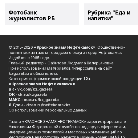
Фотобанк
Рубрика "Еда и
журналистов РБ
напитки"
© 2015-2026
«Красное знамя Нефтекамск»
. Общественно-
политическая газета городского округа город Нефтекамск.
Издаётся с 1965 года.
Главный редактор - Сабитова Людмила Валерьяновна.
При использовании материалов гиперссылка на сайт
kzgazeta.ru
обязательна.
Категория информационной продукции
12+
«Красное знамя
Нефтекамск
» в
ВК -
vk.com/kz_gazeta
ОК -
ok.ru/kzgazeta
MAKC -
max.ru/kz_gazeta
Я.Дзен -
dzen.ru/neftekamskkz
Об использовании персональных данных
Газета «КРАСНОЕ ЗНАМЯ НЕФТЕКАМСК» зарегистрирована в
Управлении Федеральной службы по надзору в сфере связи,
информационных технологий и массовых коммуникаций по
Республике Башкортостан. Регистрационный номер ПИ № ТУ