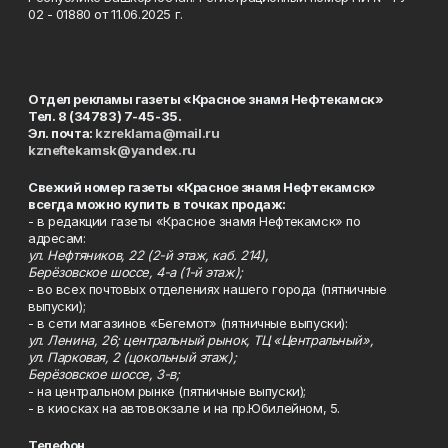
02 - 01880 от 11.06.2025 г.
Отдел рекламы газеты «Красное знамя Нефтекамск»
Тел. 8 (34783) 7-45-35.
Эл. почта:
kzreklama@mail.ru
kzneftekamsk@yandex.ru
Свежий номер газеты «Красное знамя Нефтекамск»
всегда можно купить в точках продаж:
- в редакции газеты «Красное знамя Нефтекамск» по
адресам:
ул. Нефтяников, 22 (2-й этаж, каб. 214),
Берёзовское шоссе, 4-а (1-й этаж);
- во всех почтовых отделениях нашего города (пятничные
выпуски);
- в сети магазинов «Бегемот» (пятничные выпуски):
ул. Ленина, 26; центральный рынок, ТЦ «Центральный»,
ул. Парковая, 2 (цокольный этаж);
Берёзовское шоссе, 3-в;
- на центральном рынке (пятничные выпуски);
- в киосках на автовокзале и на пр.Юбилейном, 5.
Телефон