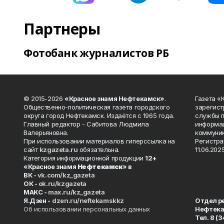
Партнеры
Фотобанк журналистов РБ
© 2015-2026
«Красное знамя Нефтекамск»
.
Газета 
Общественно-политическая газета городского
зарегист
округа город Нефтекамск. Издаётся с 1965 года.
службы п
Главный редактор - Сабитова Людмила
информац
Валерьяновна.
коммуник
При использовании материалов гиперссылка на
Регистра
сайт
kzgazeta.ru
обязательна.
11.06.2025
Категория информационной продукции
12+
«Красное знамя
Нефтекамск
» в
ВК -
vk.com/kz_gazeta
ОК -
ok.ru/kzgazeta
MAKC -
max.ru/kz_gazeta
Я.Дзен -
dzen.ru/neftekamskkz
Отдел р
Об использовании персональных данных
Нефтек
Тел. 8 (