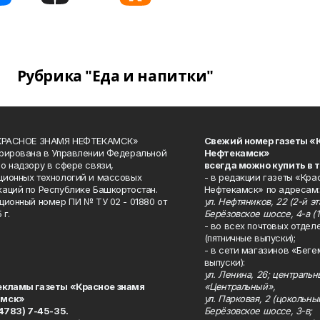
Рубрика "Еда и напитки"
«КРАСНОЕ ЗНАМЯ НЕФТЕКАМСК»
Свежий номер газеты «
рирована в Управлении Федеральной
Нефтекамск»
о надзору в сфере связи,
всегда можно купить в 
ионных технологий и массовых
- в редакции газеты «Кра
аций по Республике Башкортостан.
Нефтекамск» по адресам:
ционный номер ПИ № ТУ 02 - 01880 от
ул. Нефтяников, 22 (2-й эта
 г.
Берёзовское шоссе, 4-а (1
- во всех почтовых отдел
(пятничные выпуски);
- в сети магазинов «Беге
выпуски):
ул. Ленина, 26; централь
екламы газеты «Красное знамя
«Центральный»,
амск»
ул. Парковая, 2 (цокольны
34783) 7-45-35.
Берёзовское шоссе, 3-в;