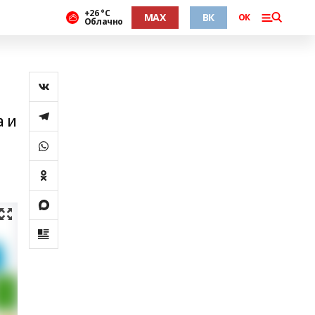
+26 °С
MAX
ВК
ОК
Облачно
а и