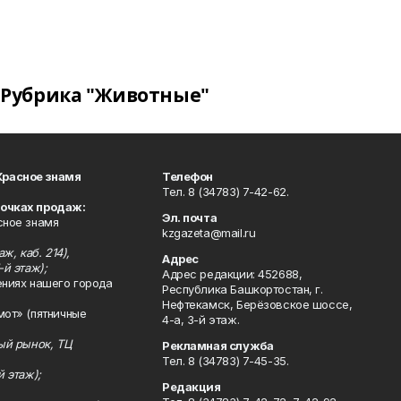
Рубрика "Животные"
Красное знамя
Телефон
Тел. 8 (34783) 7-42-62.
точках продаж:
Эл. почта
сное знамя
kzgazeta@mail.ru
ж, каб. 214),
Адрес
-й этаж);
Адрес редакции: 452688,
ениях нашего города
Республика Башкортостан, г.
Нефтекамск, Берёзовское шоссе,
мот» (пятничные
4-а, 3-й этаж.
ный рынок, ТЦ
Рекламная служба
Тел. 8 (34783) 7-45-35.
й этаж);
Редакция