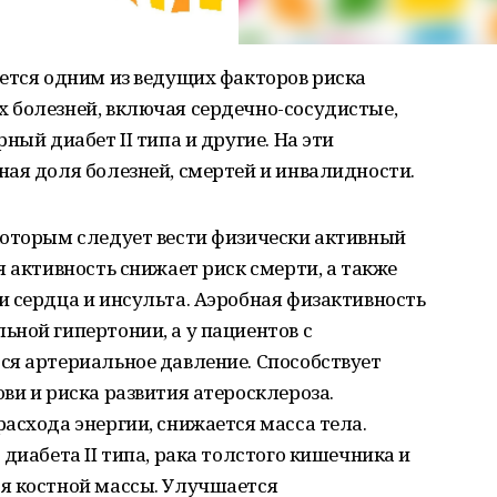
ется одним из ведущих факторов риска
 болезней, включая сердечно-сосудистые,
ный диабет II типа и другие. На эти
ая доля болезней, смертей и инвалидности.
которым следует вести физически активный
я активность снижает риск смерти, а также
 сердца и инсульта. Аэробная физактивность
ной гипертонии, а у пациентов с
ся артериальное давление. Способствует
ви и риска развития атеросклероза.
асхода энергии, снижается масса тела.
диабета II типа, рака толстого кишечника и
я костной массы. Улучшается