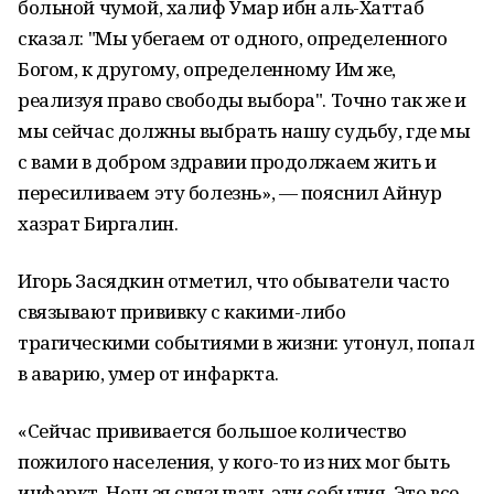
больной чумой, халиф Умар ибн аль-Хаттаб
сказал: "Мы убегаем от одного, определенного
Богом, к другому, определенному Им же,
реализуя право свободы выбора". Точно так же и
мы сейчас должны выбрать нашу судьбу, где мы
с вами в добром здравии продолжаем жить и
пересиливаем эту болезнь», — пояснил Айнур
хазрат Биргалин.
Игорь Засядкин отметил, что обыватели часто
связывают прививку с какими-либо
трагическими событиями в жизни: утонул, попал
в аварию, умер от инфаркта.
«Сейчас прививается большое количество
пожилого населения, у кого-то из них мог быть
инфаркт. Нельзя связывать эти события. Это все