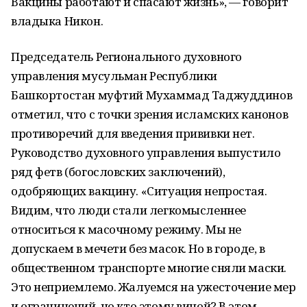
Вакцины работают и спасают жизнь», — говорит
владыка Никон.
Председатель Регионального духовного
управления мусульман Республики
Башкортостан муфтий Мухаммад Таджуддинов
отметил, что с точки зрения исламских канонов
противоречий для введения прививки нет.
Руководство духовного управления выпустило
ряд фетв (богословских заключений),
одобряющих вакцину. «Ситуация непростая.
Видим, что люди стали легкомысленнее
относиться к масочному режиму. Мы не
допускаем в мечети без масок. Но в городе, в
общественном транспорте многие сняли маски.
Это неприемлемо. Жалуемся на ужесточение мер
и ограничений, но кто этому виной? В этом