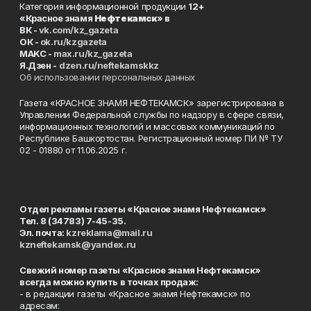
Категория информационной продукции
12+
«Красное знамя
Нефтекамск
» в
ВК -
vk.com/kz_gazeta
ОК -
ok.ru/kzgazeta
MAKC -
max.ru/kz_gazeta
Я.Дзен -
dzen.ru/neftekamskkz
Об использовании персональных данных
Газета «КРАСНОЕ ЗНАМЯ НЕФТЕКАМСК» зарегистрирована в
Управлении Федеральной службы по надзору в сфере связи,
информационных технологий и массовых коммуникаций по
Республике Башкортостан. Регистрационный номер ПИ № ТУ
02 - 01880 от 11.06.2025 г.
Отдел рекламы газеты «Красное знамя Нефтекамск»
Тел. 8 (34783) 7-45-35.
Эл. почта:
kzreklama@mail.ru
kzneftekamsk@yandex.ru
Свежий номер газеты «Красное знамя Нефтекамск»
всегда можно купить в точках продаж:
- в редакции газеты «Красное знамя Нефтекамск» по
адресам: