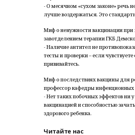
- О месячном «сухом законе» речь н
лучше воздержаться. Это стандартн
Миф о ненужности вакцинации при 
завотделением терапии ГКБ Демско
- Наличие антител не противопоказа
тесты и проверки – если чувствуете 
прививайтесь.
Миф о последствиях вакцины для р
профессор кафедры инфекционных б
- Нет таких побочных эффектов ни у
вакцинацией и способностью зачат
здорового ребенка.
Читайте нас