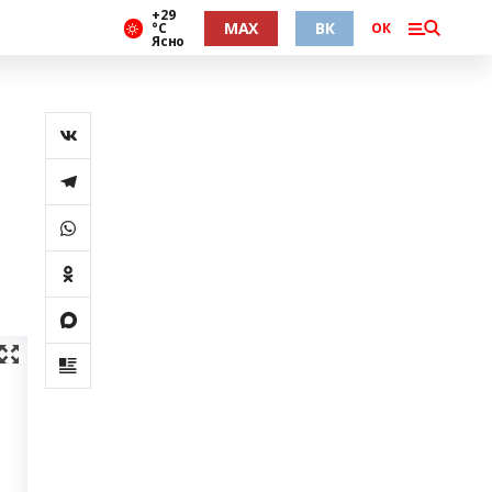
+29
MAX
ВК
°С
ОК
Ясно