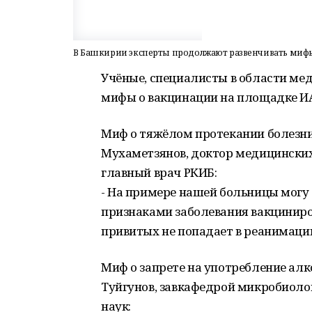
В Башкирии эксперты продолжают развенчивать миф
Учёные, специалисты в области ме
мифы о вакцинации на площадке И
Миф о тяжёлом протекании болезни
Мухаметзянов, доктор медицинских
главный врач РКИБ:
- На примере нашей больницы могу 
признаками заболевания вакциниро
привитых не попадает в реанимацию
Миф о запрете на употребление алк
Туйгунов, завкафедрой микробиоло
наук: