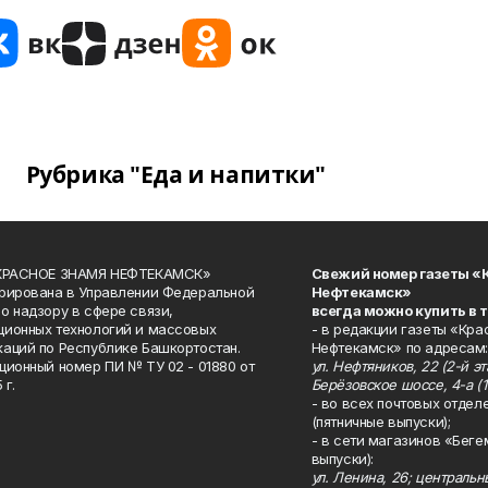
Рубрика "Еда и напитки"
«КРАСНОЕ ЗНАМЯ НЕФТЕКАМСК»
Свежий номер газеты «
рирована в Управлении Федеральной
Нефтекамск»
о надзору в сфере связи,
всегда можно купить в 
ионных технологий и массовых
- в редакции газеты «Кра
аций по Республике Башкортостан.
Нефтекамск» по адресам:
ционный номер ПИ № ТУ 02 - 01880 от
ул. Нефтяников, 22 (2-й эта
 г.
Берёзовское шоссе, 4-а (1
- во всех почтовых отдел
(пятничные выпуски);
- в сети магазинов «Беге
выпуски):
ул. Ленина, 26; централь