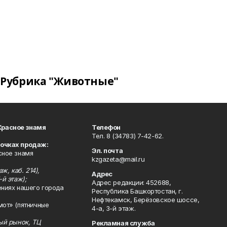
Рубрика "Животные"
Красное знамя
Телефон
Тел. 8 (34783) 7-42-62.
точках продаж:
Эл. почта
сное знамя
kzgazeta@mail.ru
ж, каб. 214),
Адрес
-й этаж);
Адрес редакции: 452688,
ениях нашего города
Республика Башкортостан, г.
Нефтекамск, Берёзовское шоссе,
мот» (пятничные
4-а, 3-й этаж.
ный рынок, ТЦ
Рекламная служба