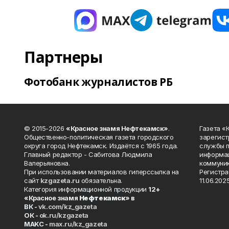
Партнеры
Фотобанк журналистов РБ
© 2015-2026
«Красное знамя Нефтекамск»
.
Газета 
Общественно-политическая газета городского
зарегист
округа город Нефтекамск. Издаётся с 1965 года.
службы п
Главный редактор - Сабитова Людмила
информац
Валерьяновна.
коммуник
При использовании материалов гиперссылка на
Регистра
сайт
kzgazeta.ru
обязательна.
11.06.2025
Категория информационной продукции
12+
«Красное знамя
Нефтекамск
» в
ВК -
vk.com/kz_gazeta
ОК -
ok.ru/kzgazeta
MAKC -
max.ru/kz_gazeta