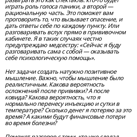
разыграть это как спектакль: кто-то будет
играть роль голоса паники, а второй —
рациональную часть. Это поможет вам
проговорить то, что вызывает опасение, и
дать ответы себе по каждому пункту. Или
разговаривать вслух прямо в прививочном
кабинете. Я в таких случаях честно
предупреждаю медсестру: «Сейчас я буду
разговаривать сама с собой — оказывать
себе психологическую помощь».
Нет задачи создать натужно позитивное
мышление. Важно, чтобы мышление было
реалистичным. Какова вероятность
осложнений после прививки? А после
ковида? Какова вероятность, что я
нормально перенесу инъекцию и сутки в
температуре? Сколько денег я потеряю за это
время? А какими будут финансовые потери
во время болезни?
Поможет разговор с теми, кто уже сделал