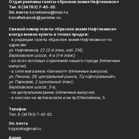
Отдел рекламы газеты «Красное знамя Нефтекамск»
Тел. 8 (34783) 7-45-35.
Эл. почта:
kzreklama@mail.ru
kzneftekamsk@yandex.ru
Свежий номер газеты «Красное знамя Нефтекамск»
всегда можно купить в точках продаж:
- в редакции газеты «Красное знамя Нефтекамск» по
адресам:
ул. Нефтяников, 22 (2-й этаж, каб. 214),
Берёзовское шоссе, 4-а (1-й этаж);
- во всех почтовых отделениях нашего города (пятничные
выпуски);
- в сети магазинов «Бегемот» (пятничные выпуски):
ул. Ленина, 26; центральный рынок, ТЦ «Центральный»,
ул. Парковая, 2 (цокольный этаж);
Берёзовское шоссе, 3-в;
- на центральном рынке (пятничные выпуски);
- в киосках на автовокзале и на пр.Юбилейном, 5.
Телефон
Тел. 8 (34783) 7-42-62.
Эл. почта
kzgazeta@mail.ru
Адрес