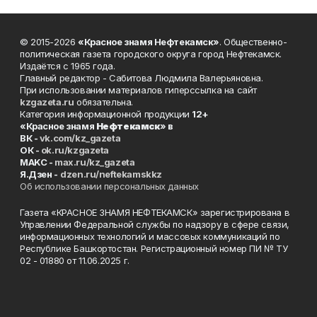
© 2015-2026
«Красное знамя Нефтекамск»
. Общественно-
политическая газета городского округа город Нефтекамск.
Издаётся с 1965 года.
Главный редактор - Сабитова Людмила Валерьяновна.
При использовании материалов гиперссылка на сайт
kzgazeta.ru
обязательна.
Категория информационной продукции
12+
«Красное знамя
Нефтекамск
» в
ВК -
vk.com/kz_gazeta
ОК -
ok.ru/kzgazeta
MAKC -
max.ru/kz_gazeta
Я.Дзен -
dzen.ru/neftekamskkz
Об использовании персональных данных
Газета «КРАСНОЕ ЗНАМЯ НЕФТЕКАМСК» зарегистрирована в
Управлении Федеральной службы по надзору в сфере связи,
информационных технологий и массовых коммуникаций по
Республике Башкортостан. Регистрационный номер ПИ № ТУ
02 - 01880 от 11.06.2025 г.