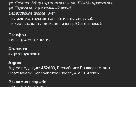
ул. Ленина, 26; центральный рынок, ТЦ «Центральный»,
ул. Парковая, 2 (цокольный этаж);
Берёзовское шоссе, 3-в;
- на центральном рынке (пятничные выпуски);
- в киосках на автовокзале и на пр.Юбилейном, 5.
Телефон
Тел. 8 (34783) 7-42-62.
Эл. почта
kzgazeta@mail.ru
Адрес
Адрес редакции: 452688, Республика Башкортостан, г.
Нефтекамск, Берёзовское шоссе, 4-а, 3-й этаж.
Рекламная служба
Тел. 8 (34783) 7-45-35.
Редакция
Тел. 8 (34783) 7-42-72, 7-42-92..
Приемная
Тел. 8 (34783) 7-42-82.
Сотрудничество
Тел. 8 (34783) 7-42-62.