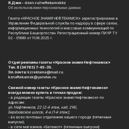
Я.Дзен -
dzen.ru/neftekamskkz
Об использовании персональных данных
Газета «КРАСНОЕ ЗНАМЯ НЕФТЕКАМСК» зарегистрирована в
Управлении Федеральной службы по надзору в сфере связи,
информационных технологий и массовых коммуникаций по
Республике Башкортостан. Регистрационный номер ПИ № ТУ
02 - 01880 от 11.06.2025 г.
Отдел рекламы газеты «Красное знамя Нефтекамск»
Тел. 8 (34783) 7-45-35.
Эл. почта:
kzreklama@mail.ru
kzneftekamsk@yandex.ru
Свежий номер газеты «Красное знамя Нефтекамск»
всегда можно купить в точках продаж:
- в редакции газеты «Красное знамя Нефтекамск» по
адресам:
ул. Нефтяников, 22 (2-й этаж, каб. 214),
Берёзовское шоссе, 4-а (1-й этаж);
- во всех почтовых отделениях нашего города (пятничные
выпуски);
- в сети магазинов «Бегемот» (пятничные выпуски):