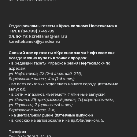
Отдел рекламы газеты «Красное знамя Нефтекамск»
Тел. 8 (34783) 7-45-35.
Эл. почта:
kzreklama@mail.ru
kzneftekamsk@yandex.ru
Свежий номер газеты «Красное знамя Нефтекамск»
всегда можно купить в точках продаж:
- в редакции газеты «Красное знамя Нефтекамск» по
адресам:
ул. Нефтяников, 22 (2-й этаж, каб. 214),
Берёзовское шоссе, 4-а (1-й этаж);
- во всех почтовых отделениях нашего города (пятничные
выпуски);
- в сети магазинов «Бегемот» (пятничные выпуски):
ул. Ленина, 26; центральный рынок, ТЦ «Центральный»,
ул. Парковая, 2 (цокольный этаж);
Берёзовское шоссе, 3-в;
- на центральном рынке (пятничные выпуски);
- в киосках на автовокзале и на пр.Юбилейном, 5.
Телефон
Тел. 8 (34783) 7-42-62.