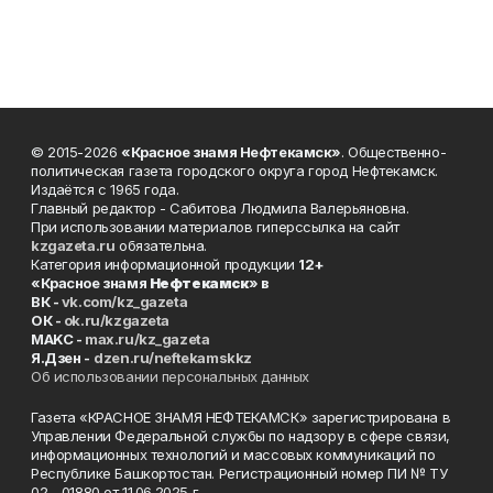
© 2015-2026
«Красное знамя Нефтекамск»
. Общественно-
политическая газета городского округа город Нефтекамск.
Издаётся с 1965 года.
Главный редактор - Сабитова Людмила Валерьяновна.
При использовании материалов гиперссылка на сайт
kzgazeta.ru
обязательна.
Категория информационной продукции
12+
«Красное знамя
Нефтекамск
» в
ВК -
vk.com/kz_gazeta
ОК -
ok.ru/kzgazeta
MAKC -
max.ru/kz_gazeta
Я.Дзен -
dzen.ru/neftekamskkz
Об использовании персональных данных
Газета «КРАСНОЕ ЗНАМЯ НЕФТЕКАМСК» зарегистрирована в
Управлении Федеральной службы по надзору в сфере связи,
информационных технологий и массовых коммуникаций по
Республике Башкортостан. Регистрационный номер ПИ № ТУ
02 - 01880 от 11.06.2025 г.