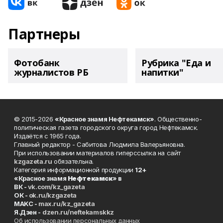
Партнеры
Фотобанк
Рубрика "Еда и
журналистов РБ
напитки"
© 2015-2026
«Красное знамя Нефтекамск»
. Общественно-
политическая газета городского округа город Нефтекамск.
Издаётся с 1965 года.
Главный редактор - Сабитова Людмила Валерьяновна.
При использовании материалов гиперссылка на сайт
kzgazeta.ru
обязательна.
Категория информационной продукции
12+
«Красное знамя
Нефтекамск
» в
ВК -
vk.com/kz_gazeta
ОК -
ok.ru/kzgazeta
MAKC -
max.ru/kz_gazeta
Я.Дзен -
dzen.ru/neftekamskkz
Об использовании персональных данных