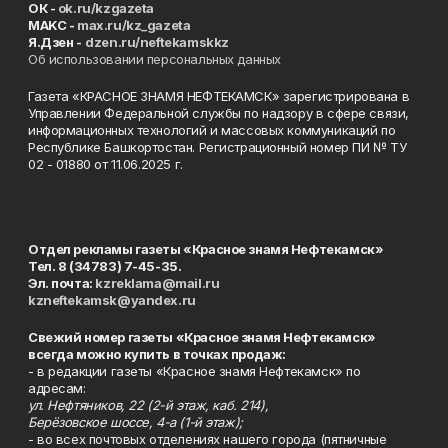
ОК -
ok.ru/kzgazeta
MAKC -
max.ru/kz_gazeta
Я.Дзен -
dzen.ru/neftekamskkz
Об использовании персональных данных
Газета «КРАСНОЕ ЗНАМЯ НЕФТЕКАМСК» зарегистрирована в
Управлении Федеральной службы по надзору в сфере связи,
информационных технологий и массовых коммуникаций по
Республике Башкортостан. Регистрационный номер ПИ № ТУ
02 - 01880 от 11.06.2025 г.
Отдел рекламы газеты «Красное знамя Нефтекамск»
Тел. 8 (34783) 7-45-35.
Эл. почта:
kzreklama@mail.ru
kzneftekamsk@yandex.ru
Свежий номер газеты «Красное знамя Нефтекамск»
всегда можно купить в точках продаж:
- в редакции газеты «Красное знамя Нефтекамск» по
адресам:
ул. Нефтяников, 22 (2-й этаж, каб. 214),
Берёзовское шоссе, 4-а (1-й этаж);
- во всех почтовых отделениях нашего города (пятничные