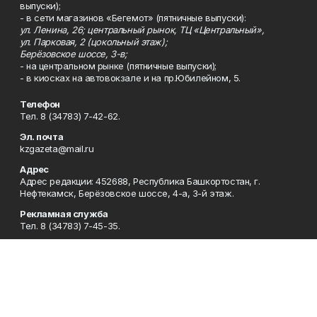
выпуски);
- в сети магазинов «Бегемот» (пятничные выпуски):
ул. Ленина, 26; центральный рынок, ТЦ «Центральный»,
ул. Парковая, 2 (цокольный этаж);
Берёзовское шоссе, 3-в;
- на центральном рынке (пятничные выпуски);
- в киосках на автовокзале и на пр.Юбилейном, 5.
Телефон
Тел. 8 (34783) 7-42-62.
Эл. почта
kzgazeta@mail.ru
Адрес
Адрес редакции: 452688, Республика Башкортостан, г.
Нефтекамск, Берёзовское шоссе, 4-а, 3-й этаж.
Рекламная служба
Тел. 8 (34783) 7-45-35.
Редакция
Тел. 8 (34783) 7-42-72, 7-42-92..
Приемная
Тел. 8 (34783) 7-42-82.
Сотрудничество