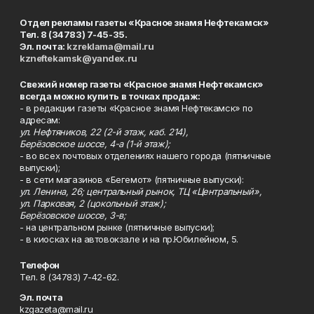
Отдел рекламы газеты «Красное знамя Нефтекамск»
Тел. 8 (34783) 7-45-35.
Эл. почта:
kzreklama@mail.ru
kzneftekamsk@yandex.ru
Свежий номер газеты «Красное знамя Нефтекамск»
всегда можно купить в точках продаж:
- в редакции газеты «Красное знамя Нефтекамск» по
адресам:
ул. Нефтяников, 22 (2-й этаж, каб. 214),
Берёзовское шоссе, 4-а (1-й этаж);
- во всех почтовых отделениях нашего города (пятничные
выпуски);
- в сети магазинов «Бегемот» (пятничные выпуски):
ул. Ленина, 26; центральный рынок, ТЦ «Центральный»,
ул. Парковая, 2 (цокольный этаж);
Берёзовское шоссе, 3-в;
- на центральном рынке (пятничные выпуски);
- в киосках на автовокзале и на пр.Юбилейном, 5.
Телефон
Тел. 8 (34783) 7-42-62.
Эл. почта
kzgazeta@mail.ru