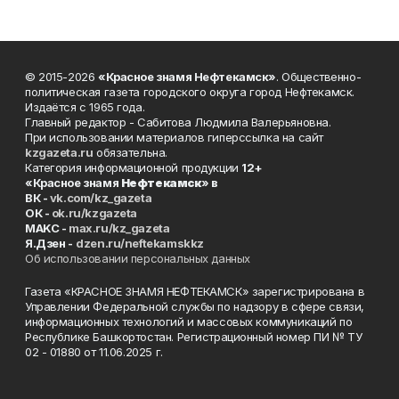
© 2015-2026
«Красное знамя Нефтекамск»
. Общественно-
политическая газета городского округа город Нефтекамск.
Издаётся с 1965 года.
Главный редактор - Сабитова Людмила Валерьяновна.
При использовании материалов гиперссылка на сайт
kzgazeta.ru
обязательна.
Категория информационной продукции
12+
«Красное знамя
Нефтекамск
» в
ВК -
vk.com/kz_gazeta
ОК -
ok.ru/kzgazeta
MAKC -
max.ru/kz_gazeta
Я.Дзен -
dzen.ru/neftekamskkz
Об использовании персональных данных
Газета «КРАСНОЕ ЗНАМЯ НЕФТЕКАМСК» зарегистрирована в
Управлении Федеральной службы по надзору в сфере связи,
информационных технологий и массовых коммуникаций по
Республике Башкортостан. Регистрационный номер ПИ № ТУ
02 - 01880 от 11.06.2025 г.