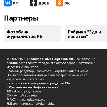
Партнеры
Фотобанк
Рубрика "Еда и
журналистов РБ
напитки"
© 2015-2026
«Красное знамя Нефтекамск»
. Общественно-
политическая газета городского округа город Нефтекамск.
Издаётся с 1965 года.
Главный редактор - Сабитова Людмила Валерьяновна.
При использовании материалов гиперссылка на сайт
kzgazeta.ru
обязательна.
Категория информационной продукции
12+
«Красное знамя
Нефтекамск
» в
ВК -
vk.com/kz_gazeta
ОК -
ok.ru/kzgazeta
MAKC -
max.ru/kz_gazeta
Я.Дзен -
dzen.ru/neftekamskkz