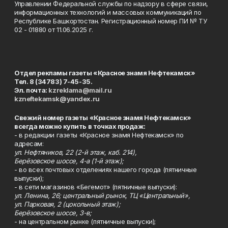
Управлении Федеральной службы по надзору в сфере связи,
информационных технологий и массовых коммуникаций по
Республике Башкортостан. Регистрационный номер ПИ № ТУ
02 - 01880 от 11.06.2025 г.
Отдел рекламы газеты «Красное знамя Нефтекамск»
Тел. 8 (34783) 7-45-35.
Эл. почта:
kzreklama@mail.ru
kzneftekamsk@yandex.ru
Свежий номер газеты «Красное знамя Нефтекамск»
всегда можно купить в точках продаж:
- в редакции газеты «Красное знамя Нефтекамск» по
адресам:
ул. Нефтяников, 22 (2-й этаж, каб. 214),
Берёзовское шоссе, 4-а (1-й этаж);
- во всех почтовых отделениях нашего города (пятничные
выпуски);
- в сети магазинов «Бегемот» (пятничные выпуски):
ул. Ленина, 26; центральный рынок, ТЦ «Центральный»,
ул. Парковая, 2 (цокольный этаж);
Берёзовское шоссе, 3-в;
- на центральном рынке (пятничные выпуски);