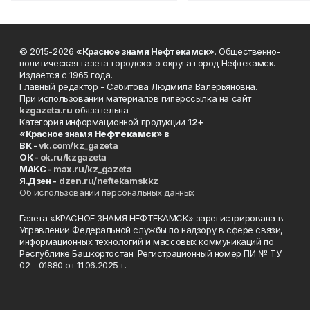
© 2015-2026
«Красное знамя Нефтекамск»
. Общественно-
политическая газета городского округа город Нефтекамск.
Издаётся с 1965 года.
Главный редактор - Сабитова Людмила Валерьяновна.
При использовании материалов гиперссылка на сайт
kzgazeta.ru
обязательна.
Категория информационной продукции
12+
«Красное знамя
Нефтекамск
» в
ВК -
vk.com/kz_gazeta
ОК -
ok.ru/kzgazeta
MAKC -
max.ru/kz_gazeta
Я.Дзен -
dzen.ru/neftekamskkz
Об использовании персональных данных
Газета «КРАСНОЕ ЗНАМЯ НЕФТЕКАМСК» зарегистрирована в
Управлении Федеральной службы по надзору в сфере связи,
информационных технологий и массовых коммуникаций по
Республике Башкортостан. Регистрационный номер ПИ № ТУ
02 - 01880 от 11.06.2025 г.