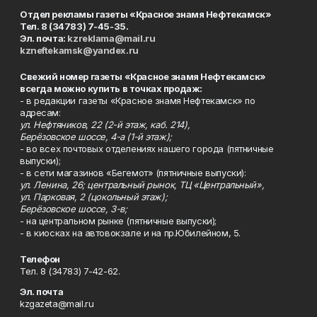
Отдел рекламы газеты «Красное знамя Нефтекамск»
Тел. 8 (34783) 7-45-35.
Эл. почта:
kzreklama@mail.ru
kzneftekamsk@yandex.ru
Свежий номер газеты «Красное знамя Нефтекамск»
всегда можно купить в точках продаж:
- в редакции газеты «Красное знамя Нефтекамск» по
адресам:
ул. Нефтяников, 22 (2-й этаж, каб. 214),
Берёзовское шоссе, 4-а (1-й этаж);
- во всех почтовых отделениях нашего города (пятничные
выпуски);
- в сети магазинов «Бегемот» (пятничные выпуски):
ул. Ленина, 26; центральный рынок, ТЦ «Центральный»,
ул. Парковая, 2 (цокольный этаж);
Берёзовское шоссе, 3-в;
- на центральном рынке (пятничные выпуски);
- в киосках на автовокзале и на пр.Юбилейном, 5.
Телефон
Тел. 8 (34783) 7-42-62.
Эл. почта
kzgazeta@mail.ru