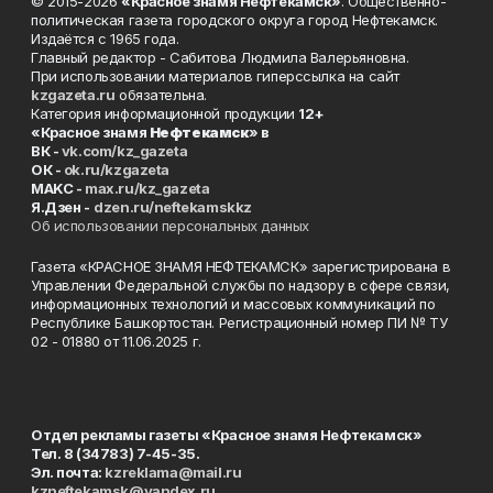
© 2015-2026
«Красное знамя Нефтекамск»
. Общественно-
политическая газета городского округа город Нефтекамск.
Издаётся с 1965 года.
Главный редактор - Сабитова Людмила Валерьяновна.
При использовании материалов гиперссылка на сайт
kzgazeta.ru
обязательна.
Категория информационной продукции
12+
«Красное знамя
Нефтекамск
» в
ВК -
vk.com/kz_gazeta
ОК -
ok.ru/kzgazeta
MAKC -
max.ru/kz_gazeta
Я.Дзен -
dzen.ru/neftekamskkz
Об использовании персональных данных
Газета «КРАСНОЕ ЗНАМЯ НЕФТЕКАМСК» зарегистрирована в
Управлении Федеральной службы по надзору в сфере связи,
информационных технологий и массовых коммуникаций по
Республике Башкортостан. Регистрационный номер ПИ № ТУ
02 - 01880 от 11.06.2025 г.
Отдел рекламы газеты «Красное знамя Нефтекамск»
Тел. 8 (34783) 7-45-35.
Эл. почта:
kzreklama@mail.ru
kzneftekamsk@yandex.ru