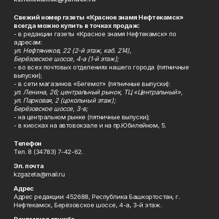
Свежий номер газеты «Красное знамя Нефтекамск»
всегда можно купить в точках продаж:
- в редакции газеты «Красное знамя Нефтекамск» по
адресам:
ул. Нефтяников, 22 (2-й этаж, каб. 214),
Берёзовское шоссе, 4-а (1-й этаж);
- во всех почтовых отделениях нашего города (пятничные
выпуски);
- в сети магазинов «Бегемот» (пятничные выпуски):
ул. Ленина, 26; центральный рынок, ТЦ «Центральный»,
ул. Парковая, 2 (цокольный этаж);
Берёзовское шоссе, 3-в;
- на центральном рынке (пятничные выпуски);
- в киосках на автовокзале и на пр.Юбилейном, 5.
Телефон
Тел. 8 (34783) 7-42-62.
Эл. почта
kzgazeta@mail.ru
Адрес
Адрес редакции: 452688, Республика Башкортостан, г.
Нефтекамск, Берёзовское шоссе, 4-а, 3-й этаж.