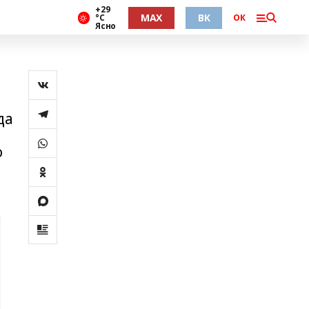
+29
MAX
ВК
°С
ОК
Ясно
да
о