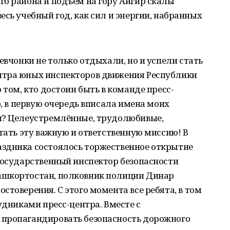
о района и подъём на гору Айгир скалы
есь учебный год, как сил и энергии, набранных
евчонки не только отдыхали, но и успели стать
нтра юных инспекторов движения Республики
 том, кто достоин быть в команде пресс-
о, в первую очередь вписала имена моих
и? Целеустремлённые, трудолюбивые,
агать эту важную и ответственную миссию! В
здника состоялось торжественное открытие
государственный инспектор безопасности
ашкортостан, полковник полиции Динар
стоверения. С этого момента все ребята, в том
удниками пресс-центра. Вместе с
 пропагандировать безопасность дорожного