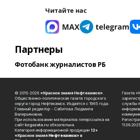
Читайте нас
Партнеры
Фотобанк журналистов РБ
© 2015-2026
«Красное знамя Нефтекамск»
.
Газета 
Общественно-политическая газета городского
зарегист
округа город Нефтекамск. Издаётся с 1965 года.
службы п
Главный редактор - Сабитова Людмила
информац
Валерьяновна.
коммуник
При использовании материалов гиперссылка на
Регистра
сайт
kzgazeta.ru
обязательна.
11.06.2025
Категория информационной продукции
12+
«Красное знамя
Нефтекамск
» в