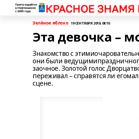
Зелёное яблоко
19 СЕНТЯБРЯ 2019, 08:10
Эта девочка – м
Знакомство с этимиочарователь
они были ведущимипраздничного 
заочное. Золотой голос Дворцат
переживал – справятся ли егомал
сцене.