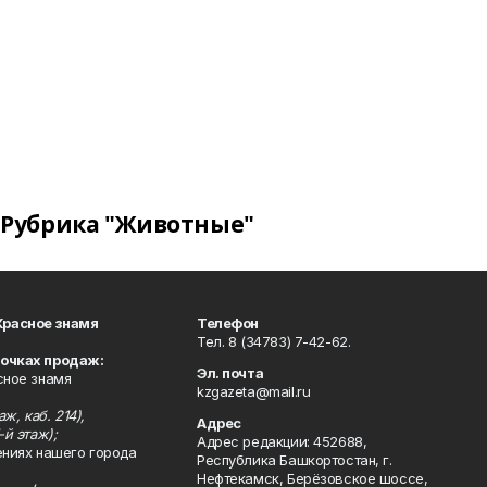
Рубрика "Животные"
Красное знамя
Телефон
Тел. 8 (34783) 7-42-62.
точках продаж:
Эл. почта
сное знамя
kzgazeta@mail.ru
ж, каб. 214),
Адрес
-й этаж);
Адрес редакции: 452688,
ениях нашего города
Республика Башкортостан, г.
Нефтекамск, Берёзовское шоссе,