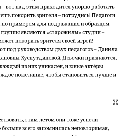
я – вот над этим приходится упорно работать
чешь покорить зрителя – потрудись! Педагоги
м, но примером для подражания и образцом
х группы являются «старожилы» студии –
может покорить зрителя своей игрой!
ют под руководством двух педагогов – Данила
ановны Хуснутдиновой. Девочки признаются,
о каждый из них уникален, и юные актёры
аждое пожелание, чтобы становиться лучше и
ствовать, этим летом они тоже успели
о больше всего запомнилась неповторимая,