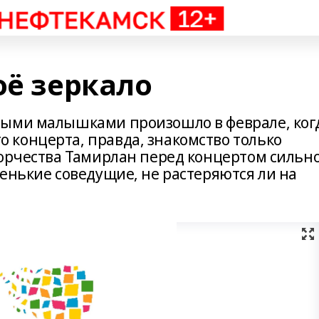
оё зеркало
ными малышками произошло в феврале, ког
концерта, правда, знакомство только
ворчества Тамирлан перед концертом сильн
енькие соведущие, не растеряются ли на