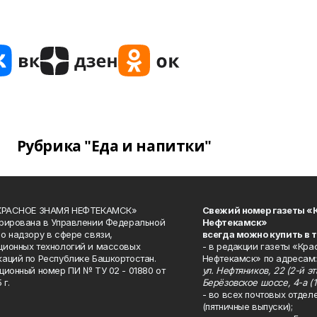
Рубрика "Еда и напитки"
«КРАСНОЕ ЗНАМЯ НЕФТЕКАМСК»
Свежий номер газеты «
рирована в Управлении Федеральной
Нефтекамск»
о надзору в сфере связи,
всегда можно купить в 
ионных технологий и массовых
- в редакции газеты «Кра
аций по Республике Башкортостан.
Нефтекамск» по адресам:
ционный номер ПИ № ТУ 02 - 01880 от
ул. Нефтяников, 22 (2-й эта
 г.
Берёзовское шоссе, 4-а (1
- во всех почтовых отдел
(пятничные выпуски);