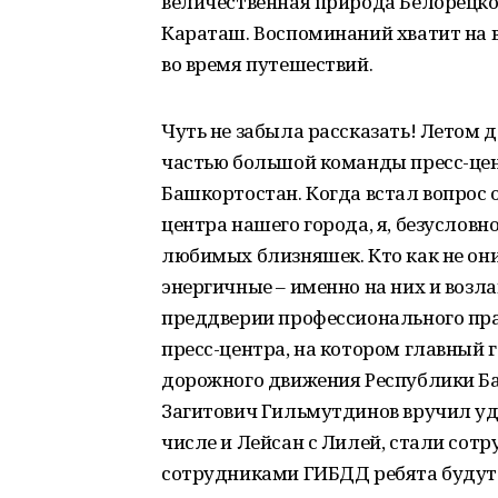
величественная природа Белорецког
Караташ. Воспоминаний хватит на в
во время путешествий.
Чуть не забыла рассказать! Летом д
частью большой команды пресс-це
Башкортостан. Когда встал вопрос о
центра нашего города, я, безусловн
любимых близняшек. Кто как не он
энергичные – именно на них и возл
преддверии профессионального пра
пресс-центра, на котором главный 
дорожного движения Республики Б
Загитович Гильмутдинов вручил удо
числе и Лейсан с Лилей, стали сотр
сотрудниками ГИБДД ребята будут