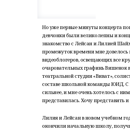
Но уже первые минуты концерта пок
девчонки были великолепны и конц
знакомство с Лейсан и Лилией Ша
промежуток времени мне довелось в
видеоблогеров, освещающих все кр
очаровательных графинь Вишенок в
театральной студии «Виват», солис
составе школьной команды ЮИД. С 
сильнее, и мне очень хотелось с ни
представилась. Хочу представить и
Лилия и Лейсан в новом учебном го
окончили начальную школу, получ