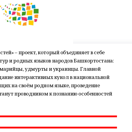
ей» – проект, который объединяет в себе
ур и родных языков народов Башкортостана:
, марийцы, удмурты и украинцы. Главной
здание интерактивных кукол в национальной
щих на своём родном языке, проведение
танут проводником к познанию особенностей