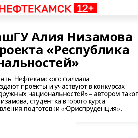
ашГУ Алия Низамова
проекта «Республика
нальностей»
денты Нефтекамского филиала
здают проекты и участвуют в конкурсах
 дружных национальностей» – автором тако
изамова, студентка второго курса
авления подготовки «Юриспруденция».