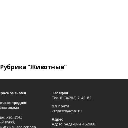
Рубрика "Животные"
Красное знамя
Телефон
Тел. 8 (34783) 7-42-62.
точках продаж:
Эл. почта
сное знамя
kzgazeta@mail.ru
ж, каб. 214),
Адрес
-й этаж);
Адрес редакции: 452688,
ениях нашего города