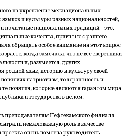
енного на укрепление межнациональных
языков и культуры разных национальностей,
е и почитание национальных традиций – это,
ипиальные качества, привитые с раннего
Начала обращать особое внимание на этот вопрос
озрасте, когда замечала, что не все сверстники
альности и, разумеется, других
ая родной язык, историю и культуру своей
 понятиях патриотизм, толерантность и
но те понятия, которые являются гарантом мира
спублики и государства в целом.
сть преподавателям Нефтекамского филиала
сыграли немаловажную роль в качестве
и проекта очень помогла руководитель