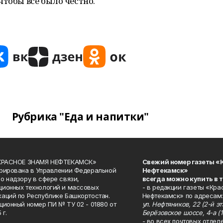
чтобы всё было честно.
Рубрика "Еда и напитки"
«КРАСНОЕ ЗНАМЯ НЕФТЕКАМСК»
Свежий номер газеты «
рирована в Управлении Федеральной
Нефтекамск»
о надзору в сфере связи,
всегда можно купить в 
ионных технологий и массовых
- в редакции газеты «Кра
аций по Республике Башкортостан.
Нефтекамск» по адресам:
ционный номер ПИ № ТУ 02 - 01880 от
ул. Нефтяников, 22 (2-й эта
 г.
Берёзовское шоссе, 4-а (1
- во всех почтовых отдел