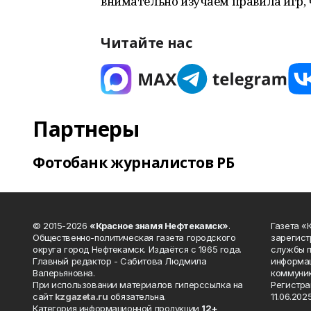
внимательно изучаем правила игр, 
Читайте нас
Партнеры
Фотобанк журналистов РБ
© 2015-2026
«Красное знамя Нефтекамск»
.
Газета 
Общественно-политическая газета городского
зарегист
округа город Нефтекамск. Издаётся с 1965 года.
службы п
Главный редактор - Сабитова Людмила
информац
Валерьяновна.
коммуник
При использовании материалов гиперссылка на
Регистра
сайт
kzgazeta.ru
обязательна.
11.06.2025
Категория информационной продукции
12+