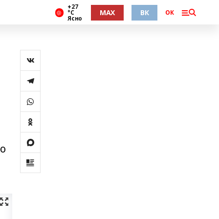
+27
MAX
ВК
°С
ОК
Ясно
го