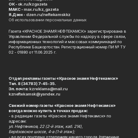
ОК -
ok.ru/kzgazeta
MAKC -
max.ru/kz_gazeta
Я.Дзен -
dzen.ru/neftekamskkz
Об использовании персональных данных
Газета «КРАСНОЕ ЗНАМЯ НЕФТЕКАМСК» зарегистрирована в
Управлении Федеральной службы по надзору в сфере связи,
информационных технологий и массовых коммуникаций по
Республике Башкортостан. Регистрационный номер ПИ № ТУ
02 - 01880 от 11.06.2025 г.
Отдел рекламы газеты «Красное знамя Нефтекамск»
Тел. 8 (34783) 7-45-35.
Эл. почта:
kzreklama@mail.ru
kzneftekamsk@yandex.ru
Свежий номер газеты «Красное знамя Нефтекамск»
всегда можно купить в точках продаж:
- в редакции газеты «Красное знамя Нефтекамск» по
адресам:
ул. Нефтяников, 22 (2-й этаж, каб. 214),
Берёзовское шоссе, 4-а (1-й этаж);
- во всех почтовых отделениях нашего города (пятничные