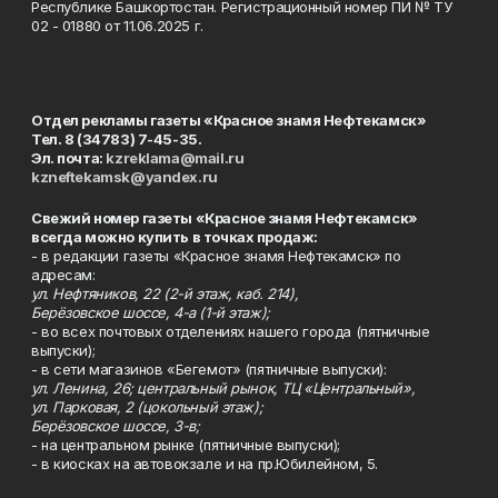
Республике Башкортостан. Регистрационный номер ПИ № ТУ
02 - 01880 от 11.06.2025 г.
Отдел рекламы газеты «Красное знамя Нефтекамск»
Тел. 8 (34783) 7-45-35.
Эл. почта:
kzreklama@mail.ru
kzneftekamsk@yandex.ru
Свежий номер газеты «Красное знамя Нефтекамск»
всегда можно купить в точках продаж:
- в редакции газеты «Красное знамя Нефтекамск» по
адресам:
ул. Нефтяников, 22 (2-й этаж, каб. 214),
Берёзовское шоссе, 4-а (1-й этаж);
- во всех почтовых отделениях нашего города (пятничные
выпуски);
- в сети магазинов «Бегемот» (пятничные выпуски):
ул. Ленина, 26; центральный рынок, ТЦ «Центральный»,
ул. Парковая, 2 (цокольный этаж);
Берёзовское шоссе, 3-в;
- на центральном рынке (пятничные выпуски);
- в киосках на автовокзале и на пр.Юбилейном, 5.