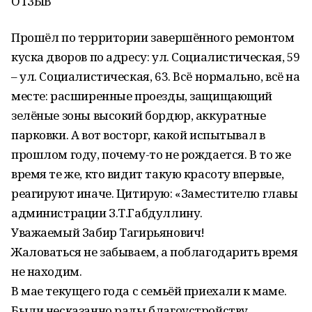
ОТЗЫВ
Прошёл по территории завершённого ремонтом
куска дворов по адресу: ул. Социалистическая, 59
– ул. Социалистическая, 63. Всё нормально, всё на
месте: расширенные проезды, защищающий
зелёные зоны высокий бордюр, аккуратные
парковки. А вот восторг, какой испытывал в
прошлом году, почему-то не рождается. В то же
время те же, кто видит такую красоту впервые,
реагируют иначе. Цитирую: «Заместителю главы
администрации З.Т.Габдуллину.
Уважаемый Забир Тагирьянович!
Жаловаться не забываем, а поблагодарить время
не находим.
В мае текущего года с семьёй приехали к маме.
Были несказанно рады благоустройству