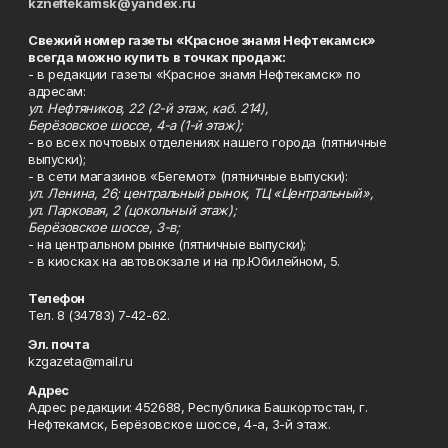
kzneftekamsk@yandex.ru
Свежий номер газеты «Красное знамя Нефтекамск»
всегда можно купить в точках продаж:
- в редакции газеты «Красное знамя Нефтекамск» по
адресам:
ул. Нефтяников, 22 (2-й этаж, каб. 214),
Берёзовское шоссе, 4-а (1-й этаж);
- во всех почтовых отделениях нашего города (пятничные
выпуски);
- в сети магазинов «Бегемот» (пятничные выпуски):
ул. Ленина, 26; центральный рынок, ТЦ «Центральный»,
ул. Парковая, 2 (цокольный этаж);
Берёзовское шоссе, 3-в;
- на центральном рынке (пятничные выпуски);
- в киосках на автовокзале и на пр.Юбилейном, 5.
Телефон
Тел. 8 (34783) 7-42-62.
Эл. почта
kzgazeta@mail.ru
Адрес
Адрес редакции: 452688, Республика Башкортостан, г.
Нефтекамск, Берёзовское шоссе, 4-а, 3-й этаж.