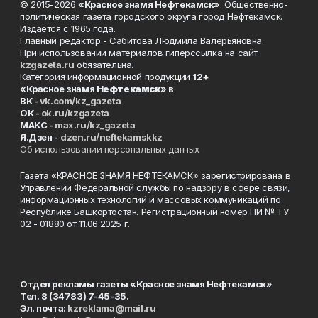
© 2015-2026
«Красное знамя Нефтекамск»
. Общественно-
политическая газета городского округа город Нефтекамск.
Издаётся с 1965 года.
Главный редактор - Сабитова Людмила Валерьяновна.
При использовании материалов гиперссылка на сайт
kzgazeta.ru
обязательна.
Категория информационной продукции
12+
«Красное знамя
Нефтекамск
» в
ВК -
vk.com/kz_gazeta
ОК -
ok.ru/kzgazeta
MAKC -
max.ru/kz_gazeta
Я.Дзен -
dzen.ru/neftekamskkz
Об использовании персональных данных
Газета «КРАСНОЕ ЗНАМЯ НЕФТЕКАМСК» зарегистрирована в
Управлении Федеральной службы по надзору в сфере связи,
информационных технологий и массовых коммуникаций по
Республике Башкортостан. Регистрационный номер ПИ № ТУ
02 - 01880 от 11.06.2025 г.
Отдел рекламы газеты «Красное знамя Нефтекамск»
Тел. 8 (34783) 7-45-35.
Эл. почта:
kzreklama@mail.ru