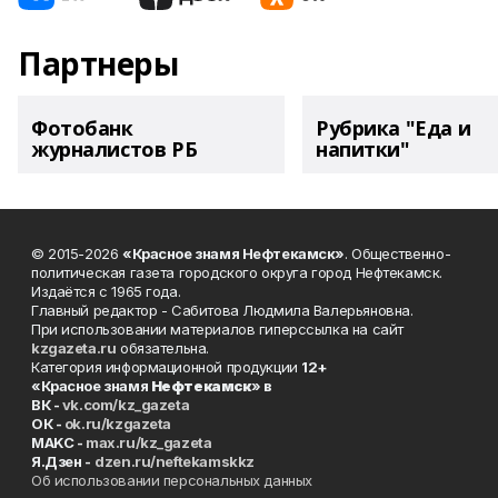
Партнеры
Фотобанк
Рубрика "Еда и
журналистов РБ
напитки"
© 2015-2026
«Красное знамя Нефтекамск»
. Общественно-
политическая газета городского округа город Нефтекамск.
Издаётся с 1965 года.
Главный редактор - Сабитова Людмила Валерьяновна.
При использовании материалов гиперссылка на сайт
kzgazeta.ru
обязательна.
Категория информационной продукции
12+
«Красное знамя
Нефтекамск
» в
ВК -
vk.com/kz_gazeta
ОК -
ok.ru/kzgazeta
MAKC -
max.ru/kz_gazeta
Я.Дзен -
dzen.ru/neftekamskkz
Об использовании персональных данных