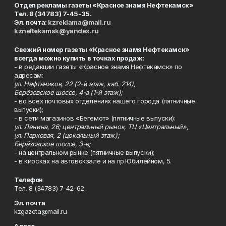
Отдел рекламы газеты «Красное знамя Нефтекамск»
Тел. 8 (34783) 7-45-35.
Эл. почта:
kzreklama@mail.ru
kzneftekamsk@yandex.ru
Свежий номер газеты «Красное знамя Нефтекамск»
всегда можно купить в точках продаж:
- в редакции газеты «Красное знамя Нефтекамск» по
адресам:
ул. Нефтяников, 22 (2-й этаж, каб. 214),
Берёзовское шоссе, 4-а (1-й этаж);
- во всех почтовых отделениях нашего города (пятничные
выпуски);
- в сети магазинов «Бегемот» (пятничные выпуски):
ул. Ленина, 26; центральный рынок, ТЦ «Центральный»,
ул. Парковая, 2 (цокольный этаж);
Берёзовское шоссе, 3-в;
- на центральном рынке (пятничные выпуски);
- в киосках на автовокзале и на пр.Юбилейном, 5.
Телефон
Тел. 8 (34783) 7-42-62.
Эл. почта
kzgazeta@mail.ru