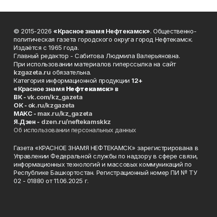
© 2015-2026
«Красное знамя Нефтекамск»
. Общественно-
политическая газета городского округа город Нефтекамск.
Издаётся с 1965 года.
Главный редактор - Сабитова Людмила Валерьяновна.
При использовании материалов гиперссылка на сайт
kzgazeta.ru
обязательна.
Категория информационной продукции
12+
«Красное знамя
Нефтекамск
» в
ВК -
vk.com/kz_gazeta
ОК -
ok.ru/kzgazeta
MAKC -
max.ru/kz_gazeta
Я.Дзен -
dzen.ru/neftekamskkz
Об использовании персональных данных
Газета «КРАСНОЕ ЗНАМЯ НЕФТЕКАМСК» зарегистрирована в
Управлении Федеральной службы по надзору в сфере связи,
информационных технологий и массовых коммуникаций по
Республике Башкортостан. Регистрационный номер ПИ № ТУ
02 - 01880 от 11.06.2025 г.