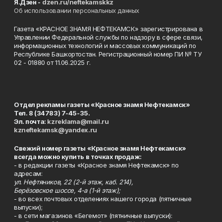
Я.Дзен -
dzen.ru/neftekamskkz
Об использовании персональных данных
Газета «КРАСНОЕ ЗНАМЯ НЕФТЕКАМСК» зарегистрирована в
Управлении Федеральной службы по надзору в сфере связи,
информационных технологий и массовых коммуникаций по
Республике Башкортостан. Регистрационный номер ПИ № ТУ
02 - 01880 от 11.06.2025 г.
Отдел рекламы газеты «Красное знамя Нефтекамск»
Тел. 8 (34783) 7-45-35.
Эл. почта:
kzreklama@mail.ru
kzneftekamsk@yandex.ru
Свежий номер газеты «Красное знамя Нефтекамск»
всегда можно купить в точках продаж:
- в редакции газеты «Красное знамя Нефтекамск» по
адресам:
ул. Нефтяников, 22 (2-й этаж, каб. 214),
Берёзовское шоссе, 4-а (1-й этаж);
- во всех почтовых отделениях нашего города (пятничные
выпуски);
- в сети магазинов «Бегемот» (пятничные выпуски):