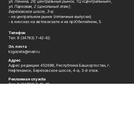
ул. Ленина, 26; центральный рынок, ТЦ «Центральный»,
ул. Парковая, 2 (цокольный этаж);
Берёзовское шоссе, 3-в;
- на центральном рынке (пятничные выпуски);
- в киосках на автовокзале и на пр.Юбилейном, 5.
Телефон
Тел. 8 (34783) 7-42-62.
Эл. почта
kzgazeta@mail.ru
Адрес
Адрес редакции: 452688, Республика Башкортостан, г.
Нефтекамск, Берёзовское шоссе, 4-а, 3-й этаж.
Рекламная служба
Тел. 8 (34783) 7-45-35.
Редакция
Тел. 8 (34783) 7-42-72, 7-42-92..
Приемная
Тел. 8 (34783) 7-42-82.
Сотрудничество
Тел. 8 (34783) 7-42-62.