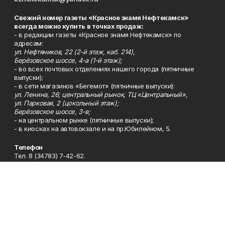
Свежий номер газеты «Красное знамя Нефтекамск»
всегда можно купить в точках продаж:
- в редакции газеты «Красное знамя Нефтекамск» по
адресам:
ул. Нефтяников, 22 (2-й этаж, каб. 214),
Берёзовское шоссе, 4-а (1-й этаж);
- во всех почтовых отделениях нашего города (пятничные
выпуски);
- в сети магазинов «Бегемот» (пятничные выпуски):
ул. Ленина, 26; центральный рынок, ТЦ «Центральный»,
ул. Парковая, 2 (цокольный этаж);
Берёзовское шоссе, 3-в;
- на центральном рынке (пятничные выпуски);
- в киосках на автовокзале и на пр.Юбилейном, 5.
Телефон
Тел. 8 (34783) 7-42-62.
Эл. почта
kzgazeta@mail.ru
Адрес
Адрес редакции: 452688, Республика Башкортостан, г.
Нефтекамск, Берёзовское шоссе, 4-а, 3-й этаж.