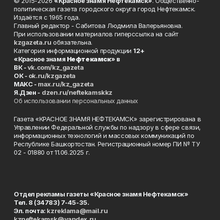
© 2015-2026
«Красное знамя Нефтекамск»
. Общественно-
политическая газета городского округа город Нефтекамск.
Издаётся с 1965 года.
Главный редактор - Сабитова Людмила Валерьяновна.
При использовании материалов гиперссылка на сайт
kzgazeta.ru
обязательна.
Категория информационной продукции
12+
«Красное знамя
Нефтекамск
» в
ВК -
vk.com/kz_gazeta
ОК -
ok.ru/kzgazeta
MAKC -
max.ru/kz_gazeta
Я.Дзен -
dzen.ru/neftekamskkz
Об использовании персональных данных
Газета «КРАСНОЕ ЗНАМЯ НЕФТЕКАМСК» зарегистрирована в
Управлении Федеральной службы по надзору в сфере связи,
информационных технологий и массовых коммуникаций по
Республике Башкортостан. Регистрационный номер ПИ № ТУ
02 - 01880 от 11.06.2025 г.
Отдел рекламы газеты «Красное знамя Нефтекамск»
Тел. 8 (34783) 7-45-35.
Эл. почта:
kzreklama@mail.ru
kzneftekamsk@yandex.ru