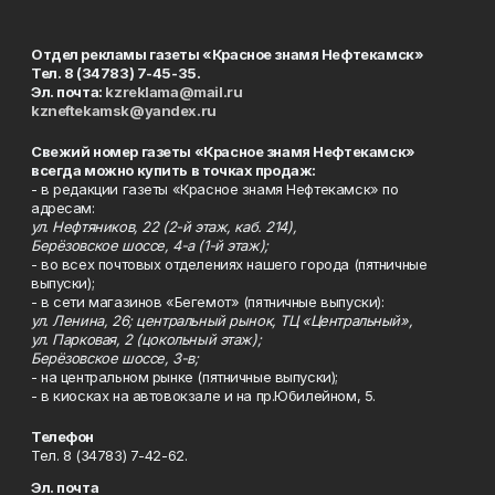
Отдел рекламы газеты «Красное знамя Нефтекамск»
Тел. 8 (34783) 7-45-35.
Эл. почта:
kzreklama@mail.ru
kzneftekamsk@yandex.ru
Свежий номер газеты «Красное знамя Нефтекамск»
всегда можно купить в точках продаж:
- в редакции газеты «Красное знамя Нефтекамск» по
адресам:
ул. Нефтяников, 22 (2-й этаж, каб. 214),
Берёзовское шоссе, 4-а (1-й этаж);
- во всех почтовых отделениях нашего города (пятничные
выпуски);
- в сети магазинов «Бегемот» (пятничные выпуски):
ул. Ленина, 26; центральный рынок, ТЦ «Центральный»,
ул. Парковая, 2 (цокольный этаж);
Берёзовское шоссе, 3-в;
- на центральном рынке (пятничные выпуски);
- в киосках на автовокзале и на пр.Юбилейном, 5.
Телефон
Тел. 8 (34783) 7-42-62.
Эл. почта