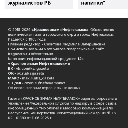
журналистов РБ
напитки"
© 2015-2026
«Красное знамя Нефтекамск»
. Общественно-
политическая газета городского округа город Нефтекамск.
Издаётся с 1965 года.
Главный редактор - Сабитова Людмила Валерьяновна.
При использовании материалов гиперссылка на сайт
kzgazeta.ru
обязательна.
Категория информационной продукции
12+
«Красное знамя
Нефтекамск
» в
ВК -
vk.com/kz_gazeta
ОК -
ok.ru/kzgazeta
MAKC -
max.ru/kz_gazeta
Я.Дзен -
dzen.ru/neftekamskkz
Об использовании персональных данных
Газета «КРАСНОЕ ЗНАМЯ НЕФТЕКАМСК» зарегистрирована в
Управлении Федеральной службы по надзору в сфере связи,
информационных технологий и массовых коммуникаций по
Республике Башкортостан. Регистрационный номер ПИ № ТУ
02 - 01880 от 11.06.2025 г.