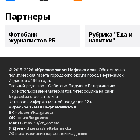
Партнеры
Фотобанк
Рубрика "Еда и
журналистов РБ
напитки"
© 2015-2026
«Красное знамя Нефтекамск»
. Общественно-
политическая газета городского округа город Нефтекамск.
Издаётся с 1965 года.
Главный редактор - Сабитова Людмила Валерьяновна.
При использовании материалов гиперссылка на сайт
kzgazeta.ru
обязательна.
Категория информационной продукции
12+
«Красное знамя
Нефтекамск
» в
ВК -
vk.com/kz_gazeta
ОК -
ok.ru/kzgazeta
MAKC -
max.ru/kz_gazeta
Я.Дзен -
dzen.ru/neftekamskkz
Об использовании персональных данных