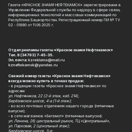
Газета «КРАСНОЕ ЗНАМЯ НЕФТЕКАМСК» зарегистрирована в
Управлении Федеральной службы по надзору в сфере связи,
информационных технологий и массовых коммуникаций по
Республике Башкортостан. Регистрационный номер ПИ № ТУ
02 - 01880 от 11.06.2025 г.
Отдел рекламы газеты «Красное знамя Нефтекамск»
Тел. 8 (34783) 7-45-35.
Эл. почта:
kzreklama@mail.ru
kzneftekamsk@yandex.ru
Свежий номер газеты «Красное знамя Нефтекамск»
всегда можно купить в точках продаж:
- в редакции газеты «Красное знамя Нефтекамск» по
адресам:
ул. Нефтяников, 22 (2-й этаж, каб. 214),
Берёзовское шоссе, 4-а (1-й этаж);
- во всех почтовых отделениях нашего города (пятничные
выпуски);
- в сети магазинов «Бегемот» (пятничные выпуски):
ул. Ленина, 26; центральный рынок, ТЦ «Центральный»,
ул. Парковая, 2 (цокольный этаж);
Берёзовское шоссе, 3-в;