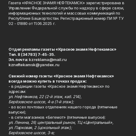
Газета «КРАСНОЕ ЗНАМЯ НЕФТЕКАМСК» зарегистрирована в
Управлении Федеральной службы по надзору в сфере связи,
информационных технологий и массовых коммуникаций по
Республике Башкортостан. Регистрационный номер ПИ № ТУ
02 - 01880 от 11.06.2025 г.
Отдел рекламы газеты «Красное знамя Нефтекамск»
Тел. 8 (34783) 7-45-35.
Эл. почта:
kzreklama@mail.ru
kzneftekamsk@yandex.ru
Свежий номер газеты «Красное знамя Нефтекамск»
всегда можно купить в точках продаж:
- в редакции газеты «Красное знамя Нефтекамск» по
адресам:
ул. Нефтяников, 22 (2-й этаж, каб. 214),
Берёзовское шоссе, 4-а (1-й этаж);
- во всех почтовых отделениях нашего города (пятничные
выпуски);
- в сети магазинов «Бегемот» (пятничные выпуски):
ул. Ленина, 26; центральный рынок, ТЦ «Центральный»,
ул. Парковая, 2 (цокольный этаж);
Берёзовское шоссе, 3-в;