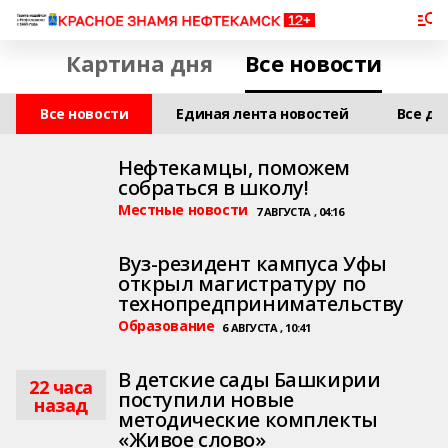
Картина дня
Все новости
Все новости
Единая лента новостей
Все дл
Нефтекамцы, поможем
собраться в школу!
Местные новости
7 АВГУСТА , 04:16
Вуз-резидент кампуса Уфы
открыл магистратуру по
технопредпринимательству
Образование
6 АВГУСТА , 10:41
В детские сады Башкирии
22 часа
поступили новые
назад
методические комплекты
«Живое слово»