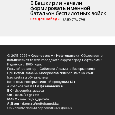
В Башкирии начали
формировать именной
батальон беспилотных войск
Все для Победы
4 АВГУСТА , 07:01
© 2015-2026
«Красное знамя Нефтекамск»
. Общественно-
политическая газета городского округа город Нефтекамск.
Издаётся с 1965 года.
Главный редактор - Сабитова Людмила Валерьяновна.
При использовании материалов гиперссылка на сайт
kzgazeta.ru
обязательна.
Категория информационной продукции
12+
«Красное знамя
Нефтекамск
» в
ВК -
vk.com/kz_gazeta
ОК -
ok.ru/kzgazeta
MAKC -
max.ru/kz_gazeta
Я.Дзен -
dzen.ru/neftekamskkz
Об использовании персональных данных