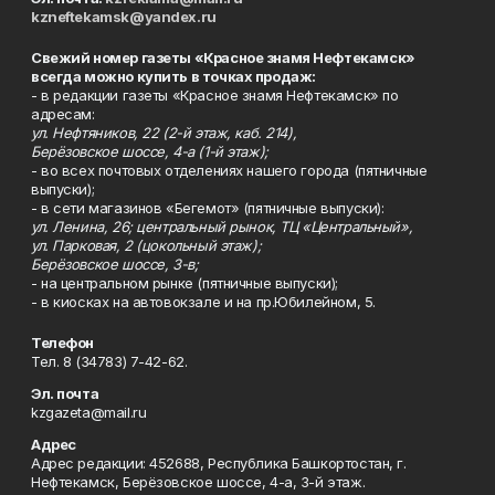
kzneftekamsk@yandex.ru
Свежий номер газеты «Красное знамя Нефтекамск»
всегда можно купить в точках продаж:
- в редакции газеты «Красное знамя Нефтекамск» по
адресам:
ул. Нефтяников, 22 (2-й этаж, каб. 214),
Берёзовское шоссе, 4-а (1-й этаж);
- во всех почтовых отделениях нашего города (пятничные
выпуски);
- в сети магазинов «Бегемот» (пятничные выпуски):
ул. Ленина, 26; центральный рынок, ТЦ «Центральный»,
ул. Парковая, 2 (цокольный этаж);
Берёзовское шоссе, 3-в;
- на центральном рынке (пятничные выпуски);
- в киосках на автовокзале и на пр.Юбилейном, 5.
Телефон
Тел. 8 (34783) 7-42-62.
Эл. почта
kzgazeta@mail.ru
Адрес
Адрес редакции: 452688, Республика Башкортостан, г.
Нефтекамск, Берёзовское шоссе, 4-а, 3-й этаж.