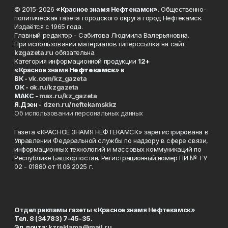
© 2015-2026
«Красное знамя Нефтекамск»
. Общественно-
политическая газета городского округа город Нефтекамск.
Издаётся с 1965 года.
Главный редактор - Сабитова Людмила Валерьяновна.
При использовании материалов гиперссылка на сайт
kzgazeta.ru
обязательна.
Категория информационной продукции
12+
«Красное знамя
Нефтекамск
» в
ВК -
vk.com/kz_gazeta
ОК -
ok.ru/kzgazeta
MAKC -
max.ru/kz_gazeta
Я.Дзен -
dzen.ru/neftekamskkz
Об использовании персональных данных
Газета «КРАСНОЕ ЗНАМЯ НЕФТЕКАМСК» зарегистрирована в
Управлении Федеральной службы по надзору в сфере связи,
информационных технологий и массовых коммуникаций по
Республике Башкортостан. Регистрационный номер ПИ № ТУ
02 - 01880 от 11.06.2025 г.
Отдел рекламы газеты «Красное знамя Нефтекамск»
Тел. 8 (34783) 7-45-35.
Эл. почта:
kzreklama@mail.ru