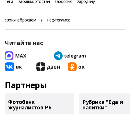
Теги:
zабашкортостан
zароссию
zародину
своихнебросаем
z
нефтекамск
Читайте нас
Партнеры
Фотобанк
Рубрика "Еда и
журналистов РБ
напитки"