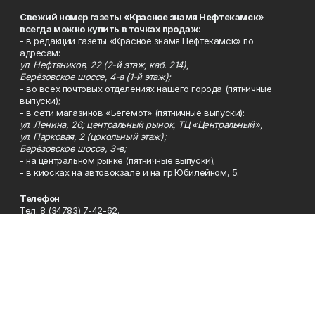
Свежий номер газеты «Красное знамя Нефтекамск»
всегда можно купить в точках продаж:
- в редакции газеты «Красное знамя Нефтекамск» по
адресам:
ул. Нефтяников, 22 (2-й этаж, каб. 214),
Берёзовское шоссе, 4-а (1-й этаж);
- во всех почтовых отделениях нашего города (пятничные
выпуски);
- в сети магазинов «Бегемот» (пятничные выпуски):
ул. Ленина, 26; центральный рынок, ТЦ «Центральный»,
ул. Парковая, 2 (цокольный этаж);
Берёзовское шоссе, 3-в;
- на центральном рынке (пятничные выпуски);
- в киосках на автовокзале и на пр.Юбилейном, 5.
Телефон
Тел. 8 (34783) 7-42-62.
Эл. почта
kzgazeta@mail.ru
Адрес
Адрес редакции: 452688, Республика Башкортостан, г.
Нефтекамск, Берёзовское шоссе, 4-а, 3-й этаж.
Рекламная служба