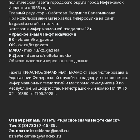
политическая газета городского округа город Нефтекамск.
Издаётся с 1965 года.
Главный редактор - Сабитова Людмила Валерьяновна.
При использовании материалов гиперссылка на сайт
kzgazeta.ru
обязательна.
Категория информационной продукции
12+
«Красное знамя
Нефтекамск
» в
ВК -
vk.com/kz_gazeta
ОК -
ok.ru/kzgazeta
MAKC -
max.ru/kz_gazeta
Я.Дзен -
dzen.ru/neftekamskkz
Об использовании персональных данных
Газета «КРАСНОЕ ЗНАМЯ НЕФТЕКАМСК» зарегистрирована в
Управлении Федеральной службы по надзору в сфере связи,
информационных технологий и массовых коммуникаций по
Республике Башкортостан. Регистрационный номер ПИ № ТУ
02 - 01880 от 11.06.2025 г.
Отдел рекламы газеты «Красное знамя Нефтекамск»
Тел. 8 (34783) 7-45-35.
Эл. почта:
kzreklama@mail.ru
kzneftekamsk@yandex.ru