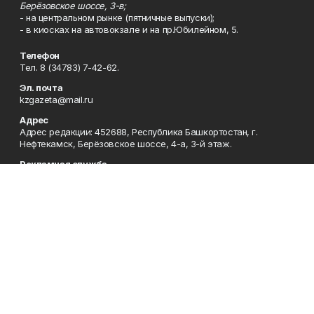
Берёзовское шоссе, 3-в;
- на центральном рынке (пятничные выпуски);
- в киосках на автовокзале и на пр.Юбилейном, 5.
Телефон
Тел. 8 (34783) 7-42-62.
Эл. почта
kzgazeta@mail.ru
Адрес
Адрес редакции: 452688, Республика Башкортостан, г.
Нефтекамск, Берёзовское шоссе, 4-а, 3-й этаж.
Рекламная служба
Тел. 8 (34783) 7-45-35.
Редакция
Тел. 8 (34783) 7-42-72, 7-42-92..
Приемная
Тел. 8 (34783) 7-42-82.
Сотрудничество
Тел. 8 (34783) 7-42-62.
Отдел кадров
Тел. 8 (34783) 7-42-92.