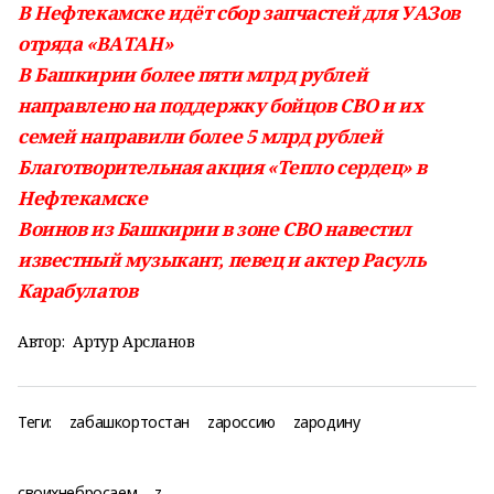
В Нефтекамске идёт сбор запчастей для УАЗов
отряда «ВАТАН»
В Башкирии более пяти млрд рублей
направлено на поддержку бойцов СВО и их
семей направили более 5 млрд рублей
Благотворительная акция «Тепло сердец» в
Нефтекамске
Воинов из Башкирии в зоне СВО навестил
известный музыкант, певец и актер Расуль
Карабулатов
Автор:
Артур Арсланов
Теги:
zабашкортостан
zароссию
zародину
своихнебросаем
z