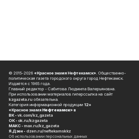
© 2015-2026
«Красное знамя Нефтекамск»
. Общественно-
политическая газета городского округа город Нефтекамск.
Издаётся с 1965 года.
Главный редактор - Сабитова Людмила Валерьяновна.
При использовании материалов гиперссылка на сайт
kzgazeta.ru
обязательна.
Категория информационной продукции
12+
«Красное знамя
Нефтекамск
» в
ВК -
vk.com/kz_gazeta
ОК -
ok.ru/kzgazeta
MAKC -
max.ru/kz_gazeta
Я.Дзен -
dzen.ru/neftekamskkz
Об использовании персональных данных