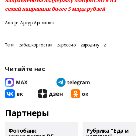
направлено на поддержку бойцов СВО и их
семей направили более 5 млрд рублей
Автор:
Артур Арсланов
Теги:
zабашкортостан
zароссию
zародину
z
Читайте нас
Партнеры
Фотобанк
Рубрика "Еда и