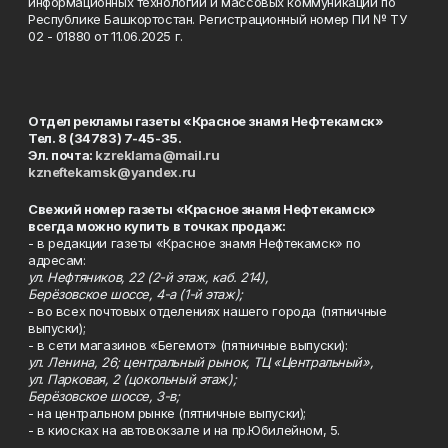
информационных технологий и массовых коммуникаций по
Республике Башкортостан. Регистрационный номер ПИ № ТУ
02 - 01880 от 11.06.2025 г.
Отдел рекламы газеты «Красное знамя Нефтекамск»
Тел. 8 (34783) 7-45-35.
Эл. почта:
kzreklama@mail.ru
kzneftekamsk@yandex.ru
Свежий номер газеты «Красное знамя Нефтекамск»
всегда можно купить в точках продаж:
- в редакции газеты «Красное знамя Нефтекамск» по
адресам:
ул. Нефтяников, 22 (2-й этаж, каб. 214),
Берёзовское шоссе, 4-а (1-й этаж);
- во всех почтовых отделениях нашего города (пятничные
выпуски);
- в сети магазинов «Бегемот» (пятничные выпуски):
ул. Ленина, 26; центральный рынок, ТЦ «Центральный»,
ул. Парковая, 2 (цокольный этаж);
Берёзовское шоссе, 3-в;
- на центральном рынке (пятничные выпуски);
- в киосках на автовокзале и на пр.Юбилейном, 5.