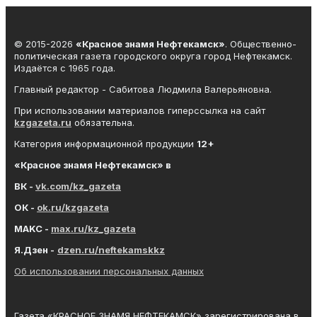
© 2015-2026
«Красное знамя Нефтекамск»
. Общественно-
политическая газета городского округа город Нефтекамск.
Издаётся с 1965 года.
Главный редактор - Сабитова Людмила Валерьяновна.
При использовании материалов гиперссылка на сайт
kzgazeta.ru
обязательна.
Категория информационной продукции
12+
«Красное знамя
Нефтекамск
» в
ВК -
vk.com/kz_gazeta
ОК -
ok.ru/kzgazeta
MAKC -
max.ru/kz_gazeta
Я.Дзен -
dzen.ru/neftekamskkz
Об использовании персональных данных
Газета «КРАСНОЕ ЗНАМЯ НЕФТЕКАМСК» зарегистрирована в