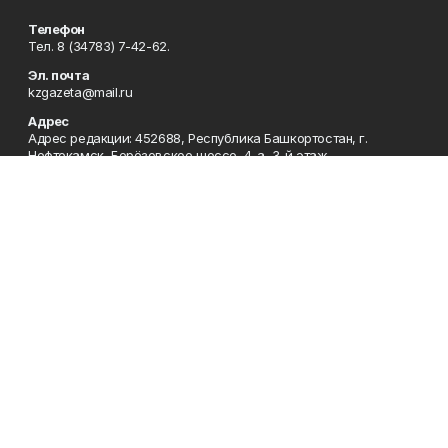
Телефон
Тел. 8 (34783) 7-42-62.
Эл. почта
kzgazeta@mail.ru
Адрес
Адрес редакции: 452688, Республика Башкортостан, г.
Нефтекамск, Берёзовское шоссе, 4-а, 3-й этаж.
Рекламная служба
Тел. 8 (34783) 7-45-35.
Редакция
Тел. 8 (34783) 7-42-72, 7-42-92..
Приемная
Тел. 8 (34783) 7-42-82.
Сотрудничество
Тел. 8 (34783) 7-42-62.
Отдел кадров
Тел. 8 (34783) 7-42-92.