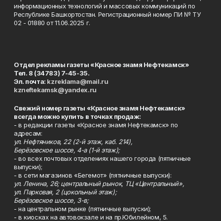
информационных технологий и массовых коммуникаций по
Республике Башкортостан. Регистрационный номер ПИ № ТУ
02 - 01880 от 11.06.2025 г.
Отдел рекламы газеты «Красное знамя Нефтекамск»
Тел. 8 (34783) 7-45-35.
Эл. почта:
kzreklama@mail.ru
kzneftekamsk@yandex.ru
Свежий номер газеты «Красное знамя Нефтекамск»
всегда можно купить в точках продаж:
- в редакции газеты «Красное знамя Нефтекамск» по
адресам:
ул. Нефтяников, 22 (2-й этаж, каб. 214),
Берёзовское шоссе, 4-а (1-й этаж);
- во всех почтовых отделениях нашего города (пятничные
выпуски);
- в сети магазинов «Бегемот» (пятничные выпуски):
ул. Ленина, 26; центральный рынок, ТЦ «Центральный»,
ул. Парковая, 2 (цокольный этаж);
Берёзовское шоссе, 3-в;
- на центральном рынке (пятничные выпуски);
- в киосках на автовокзале и на пр.Юбилейном, 5.