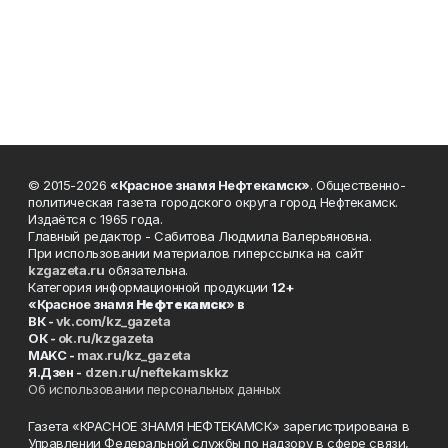
© 2015-2026
«Красное знамя Нефтекамск»
. Общественно-
политическая газета городского округа город Нефтекамск.
Издаётся с 1965 года.
Главный редактор - Сабитова Людмила Валерьяновна.
При использовании материалов гиперссылка на сайт
kzgazeta.ru
обязательна.
Категория информационной продукции
12+
«Красное знамя
Нефтекамск
» в
ВК -
vk.com/kz_gazeta
ОК -
ok.ru/kzgazeta
MAKC -
max.ru/kz_gazeta
Я.Дзен -
dzen.ru/neftekamskkz
Об использовании персональных данных
Газета «КРАСНОЕ ЗНАМЯ НЕФТЕКАМСК» зарегистрирована в
Управлении Федеральной службы по надзору в сфере связи,