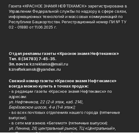
Газета «КРАСНОЕ ЗНАМЯ НЕФТЕКАМСК» зарегистрирована в
Управлении Федеральной службы по надзору в сфере связи,
информационных технологий и массовых коммуникаций по
Республике Башкортостан. Регистрационный номер ПИ № ТУ
02 - 01880 от 11.06.2025 г.
Отдел рекламы газеты «Красное знамя Нефтекамск»
Тел. 8 (34783) 7-45-35.
Эл. почта:
kzreklama@mail.ru
kzneftekamsk@yandex.ru
Свежий номер газеты «Красное знамя Нефтекамск»
всегда можно купить в точках продаж:
- в редакции газеты «Красное знамя Нефтекамск» по
адресам:
ул. Нефтяников, 22 (2-й этаж, каб. 214),
Берёзовское шоссе, 4-а (1-й этаж);
- во всех почтовых отделениях нашего города (пятничные
выпуски);
- в сети магазинов «Бегемот» (пятничные выпуски):
ул. Ленина, 26; центральный рынок, ТЦ «Центральный»,
ул. Парковая, 2 (цокольный этаж);
Берёзовское шоссе, 3-в;