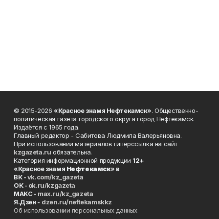
© 2015-2026
«Красное знамя Нефтекамск»
. Общественно-
политическая газета городского округа город Нефтекамск.
Издаётся с 1965 года.
Главный редактор - Сабитова Людмила Валерьяновна.
При использовании материалов гиперссылка на сайт
kzgazeta.ru
обязательна.
Категория информационной продукции
12+
«Красное знамя
Нефтекамск
» в
ВК -
vk.com/kz_gazeta
ОК -
ok.ru/kzgazeta
MAKC -
max.ru/kz_gazeta
Я.Дзен -
dzen.ru/neftekamskkz
Об использовании персональных данных