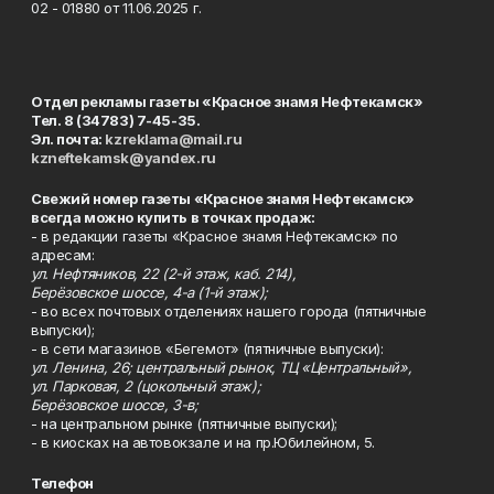
02 - 01880 от 11.06.2025 г.
Отдел рекламы газеты «Красное знамя Нефтекамск»
Тел. 8 (34783) 7-45-35.
Эл. почта:
kzreklama@mail.ru
kzneftekamsk@yandex.ru
Свежий номер газеты «Красное знамя Нефтекамск»
всегда можно купить в точках продаж:
- в редакции газеты «Красное знамя Нефтекамск» по
адресам:
ул. Нефтяников, 22 (2-й этаж, каб. 214),
Берёзовское шоссе, 4-а (1-й этаж);
- во всех почтовых отделениях нашего города (пятничные
выпуски);
- в сети магазинов «Бегемот» (пятничные выпуски):
ул. Ленина, 26; центральный рынок, ТЦ «Центральный»,
ул. Парковая, 2 (цокольный этаж);
Берёзовское шоссе, 3-в;
- на центральном рынке (пятничные выпуски);
- в киосках на автовокзале и на пр.Юбилейном, 5.
Телефон