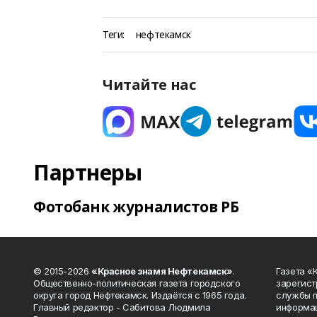
Теги:
нефтекамск
Читайте нас
Партнеры
Фотобанк журналистов РБ
© 2015-2026
«Красное знамя Нефтекамск»
.
Газета 
Общественно-политическая газета городского
зарегист
округа город Нефтекамск. Издаётся с 1965 года.
службы п
Главный редактор - Сабитова Людмила
информац