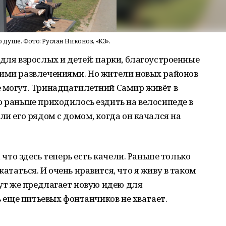
уше. Фото: Руслан Никонов, «КЗ».
 для взрослых и детей: парки, благоустроенные
гими развлечениями. Но жители новых районов
е могут. Тринадцатилетний Самир живёт в
о раньше приходилось ездить на велосипеде в
ли его рядом с домом, когда он качался на
, что здесь теперь есть качели. Раньше только
ататься. И очень нравится, что я живу в таком
тут же предлагает новую идею для
сь еще питьевых фонтанчиков не хватает.