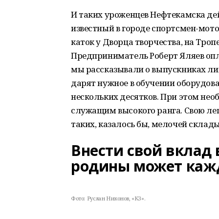
И таких уроженцев Нефтекамска де
известный в городе спортсмен-мот
каток у Дворца творчества, на Троп
Предприниматель Роберт Яляев оп
мы рассказывали о выпускниках лиц
дарят нужное в обучении оборудов
нескольких десятков. При этом не
служащим высокого ранга. Свою леп
таких, казалось бы, мелочей склад
Внести свой вклад
родины может ка
Фото:
Руслан Никонов, «КЗ».