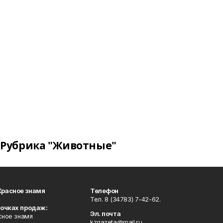
Рубрика "Животные"
Красное знамя
Телефон
Тел. 8 (34783) 7-42-62.
точках продаж:
Эл. почта
сное знамя
kzgazeta@mail.ru