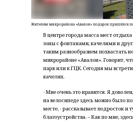
Жителям микрорайона «Авалон» подарок пришёлся по д
В центре города масса мест отдыха
зоны с фонтанами, качелями и дру
таким разнообразием похвастать н
микрорайоне «Авалон». Говорит, чт
парк или к ГЦК. Сегодня мы встрети
качелях.
- Мне очень это нравится. Я доволен
на велосипеде здесь можно было пок
месте, - рассказывает подросток и 
благоустройства. – Как по мне, зде