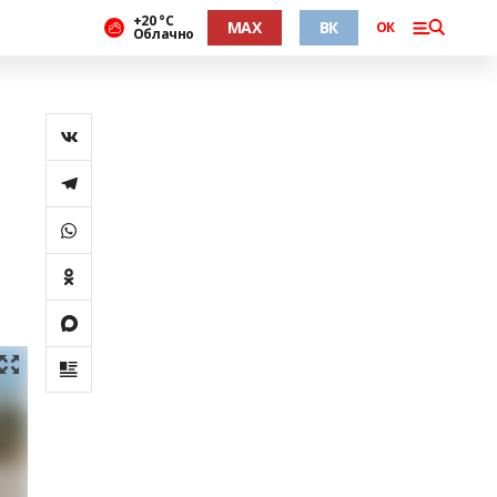
+20 °С
MAX
ВК
ОК
Облачно