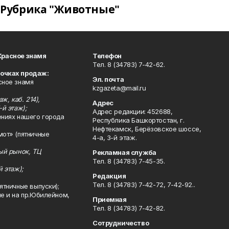
Рубрика "Животные"
Красное знамя
Телефон
Тел. 8 (34783) 7-42-62.
точках продаж:
Эл. почта
сное знамя
kzgazeta@mail.ru
ж, каб. 214),
Адрес
-й этаж);
Адрес редакции: 452688,
ениях нашего города
Республика Башкортостан, г.
Нефтекамск, Берёзовское шоссе,
мот» (пятничные
4-а, 3-й этаж.
ный рынок, ТЦ
Рекламная служба
Тел. 8 (34783) 7-45-35.
й этаж);
Редакция
Тел. 8 (34783) 7-42-72, 7-42-92..
ятничные выпуски);
ле и на пр.Юбилейном,
Приемная
Тел. 8 (34783) 7-42-82.
Сотрудничество