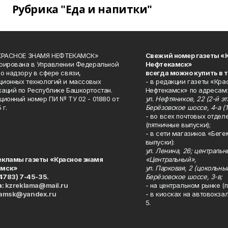
Рубрика "Еда и напитки"
«КРАСНОЕ ЗНАМЯ НЕФТЕКАМСК»
Свежий номер газеты «
рирована в Управлении Федеральной
Нефтекамск»
о надзору в сфере связи,
всегда можно купить в 
ионных технологий и массовых
- в редакции газеты «Кра
аций по Республике Башкортостан.
Нефтекамск» по адресам:
ционный номер ПИ № ТУ 02 - 01880 от
ул. Нефтяников, 22 (2-й эта
 г.
Берёзовское шоссе, 4-а (1
- во всех почтовых отдел
(пятничные выпуски);
- в сети магазинов «Беге
выпуски):
ул. Ленина, 26; централь
екламы газеты «Красное знамя
«Центральный»,
амск»
ул. Парковая, 2 (цокольны
34783) 7-45-35.
Берёзовское шоссе, 3-в;
а:
kzreklama@mail.ru
- на центральном рынке (п
kamsk@yandex.ru
- в киосках на автовокза
5.