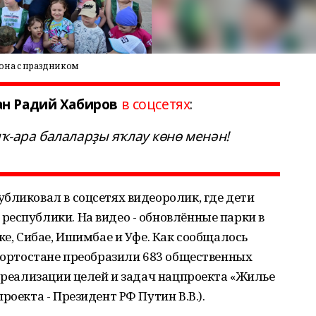
она с праздником
ан Радий Хабиров
в соцсетях
:
ыҡ-ара балаларҙы яҡлау көнө менән!
бликовал в соцсетях видеоролик, где дети
еспублики. На видео - обновлённые парки в
ке, Сибае, Ишимбае и Уфе. Как сообщалось
шкортостане преобразили 683 общественных
х реализации целей и задач нацпроекта «Жилье
роекта - Президент РФ Путин В.В.).