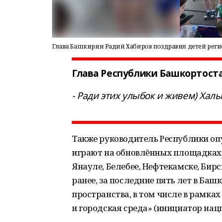
Глава Башкирии Радий Хабиров поздравил детей реги
Глава Республики Башкортост
- Ради этих улыбок и живем) Хал
Также руководитель Республики опу
играют на обновлённых площадках р
Янауле, Белебее, Нефтекамске, Бирс
ранее, за последние пять лет в Ба
пространства, в том числе в рамка
и городская среда» (инициатор нацп