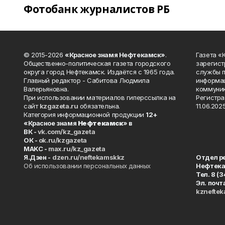
Фотобанк журналистов РБ
© 2015-2026
«Красное знамя Нефтекамск»
.
Газета 
Общественно-политическая газета городского
зарегист
округа город Нефтекамск. Издаётся с 1965 года.
службы п
Главный редактор - Сабитова Людмила
информац
Валерьяновна.
коммуник
При использовании материалов гиперссылка на
Регистра
сайт
kzgazeta.ru
обязательна.
11.06.2025
Категория информационной продукции
12+
«Красное знамя
Нефтекамск
» в
ВК -
vk.com/kz_gazeta
ОК -
ok.ru/kzgazeta
MAKC -
max.ru/kz_gazeta
Я.Дзен -
dzen.ru/neftekamskkz
Отдел р
Об использовании персональных данных
Нефтек
Тел. 8 (
Эл. почт
kznefte