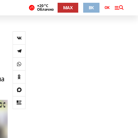
+20 °С
MAX
ВК
ОК
Облачно
на